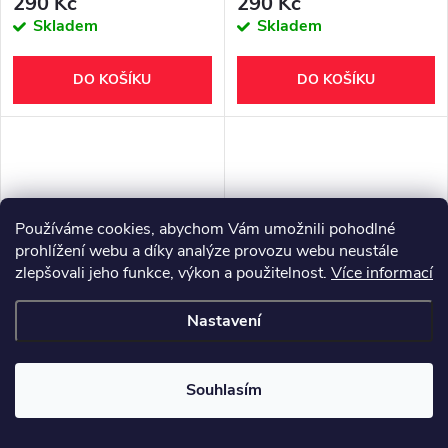
290 Kč
290 Kč
Skladem
Skladem
DO KOŠÍKU
DO KOŠÍKU
Používáme cookies, abychom Vám umožnili pohodlné
prohlížení webu a díky analýze provozu webu neustále
zlepšovali jeho funkce, výkon a použitelnost.
Více informací
Nastavení
ZOUBKOVÁ VÍLA - 073
KLIDNÁ HLADINA - 074
Souhlasím
290 Kč
290 Kč
Skladem
Skladem