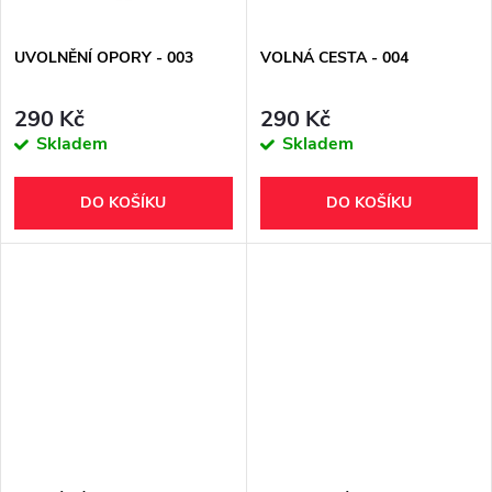
ů
ů
UVOLNĚNÍ OPORY - 003
VOLNÁ CESTA - 004
290 Kč
290 Kč
Skladem
Skladem
DO KOŠÍKU
DO KOŠÍKU