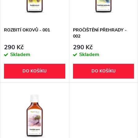
n
i
í
s
p
ROZBITÍ OKOVŮ - 001
PROČIŠTĚNÍ PŘEHRADY -
002
p
r
290 Kč
290 Kč
r
Skladem
Skladem
o
o
DO KOŠÍKU
DO KOŠÍKU
d
d
u
u
k
k
t
t