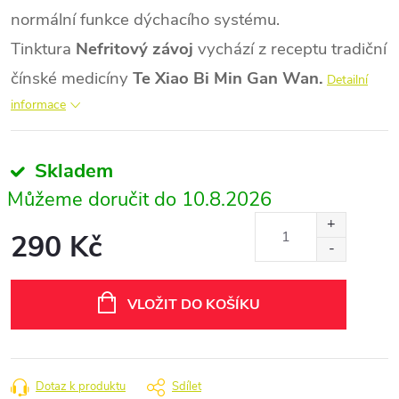
normální funkce dýchacího systému.
Tinktura
Nefritový závoj
vychází z receptu tradiční
čínské medicíny
Te Xiao Bi Min Gan Wan.
Detailní
informace
Skladem
10.8.2026
290 Kč
Měrná
cena:
VLOŽIT DO KOŠÍKU
Dotaz k produktu
Sdílet