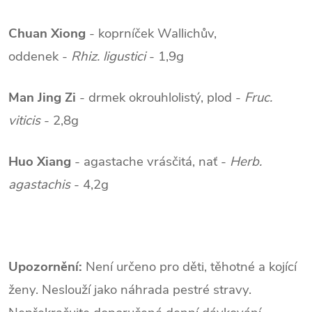
Chuan Xiong
- koprníček Wallichův,
oddenek -
Rhiz. ligustici
- 1,9g
Man Jing Zi
- drmek okrouhlolistý, plod -
Fruc.
viticis
- 2,8g
Huo Xiang
- agastache vrásčitá, nať -
Herb.
agastachis
- 4,2g
Upozornění:
Není určeno pro děti, těhotné a kojící
ženy. Neslouží jako náhrada pestré stravy.