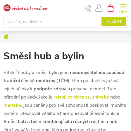
Přejít
NÁKUPNÍ
KOŠÍK
na
obsah
HLEDAT
Domů
Směsi hub a bylin
Vitální houby a směsi bylin jsou
neodmyslitelnou součástí
tradiční čínské medicíny
(TČM), která po staletí využívá
jejich účinky k
podpoře zdraví
a prevenci nemocí. Tyto
přírodní poklady, jako je
reishi
,
cordyceps
,
shiitake
nebo
maitake
, jsou ceněny pro své schopnosti posilovat imunitní
systém, zlepšovat vitalitu a harmonizovat tělesné funkce.
Směsi hub a bylin kombinují sílu různých rostlin a hub
,
čímž vytvářejí synergii, která podporuje tělo v jeho