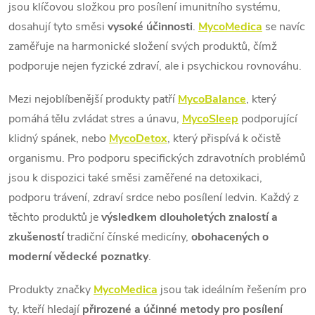
jsou klíčovou složkou pro posílení imunitního systému,
dosahují tyto směsi
vysoké účinnosti
.
MycoMedica
se navíc
zaměřuje na harmonické složení svých produktů, čímž
podporuje nejen fyzické zdraví, ale i psychickou rovnováhu.
Mezi nejoblíbenější produkty patří
MycoBalance
, který
pomáhá tělu zvládat stres a únavu,
MycoSleep
podporující
klidný spánek, nebo
MycoDetox
, který přispívá k očistě
organismu. Pro podporu specifických zdravotních problémů
jsou k dispozici také směsi zaměřené na detoxikaci,
podporu trávení, zdraví srdce nebo posílení ledvin. Každý z
těchto produktů je
výsledkem dlouholetých znalostí a
zkušeností
tradiční čínské medicíny,
obohacených o
moderní vědecké poznatky
.
Produkty značky
MycoMedica
jsou tak ideálním řešením pro
ty, kteří hledají
přirozené a účinné metody
pro posílení