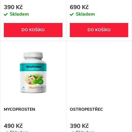
p
r
390 Kč
690 Kč
r
Skladem
Skladem
o
o
DO KOŠÍKU
DO KOŠÍKU
d
d
u
u
k
k
t
t
ů
ů
MYCOPROSTEN
OSTROPESTŘEC
490 Kč
390 Kč