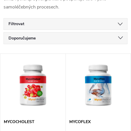
samoléčebných procesech.
Filtrovat
Ř
Doporučujeme
a
Nejlevnější
V
Nejdražší
z
ý
Nejprodávanější
e
p
Abecedně
n
i
í
s
p
MYCOCHOLEST
MYCOFLEX