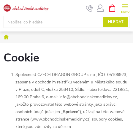
Přejít
NÁKUPNÍ
KOŠÍK
na
obsah
HLEDAT
Domů
Cookie
Společnost CZECH DRAGON GROUP s.r.o., IČO: 05106923,
zapsaná v obchodním rejstříku vedeném u Městského soudu
v Praze, oddíl C, vložka 258410, Sídlo: Haberfeldova 2219/21,
169 00 Praha 6, e-mail: info@obchodcinskemediciny.cz,
jakožto provozovatel této webové stránky, jako správci
osobních údajů (dále jen „
Správce
“), užívají na této webové
stránce (www.obchodcinskemediciny.cz) soubory cookies,
které jsou zde užity za účelem: