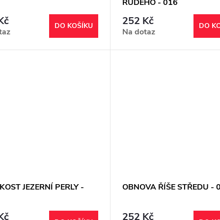
RUDÉHO - 016
Kč
252 Kč
DO KOŠÍKU
DO K
taz
Na dotaz
OST JEZERNÍ PERLY -
OBNOVA ŘÍŠE STŘEDU - 
Kč
252 Kč