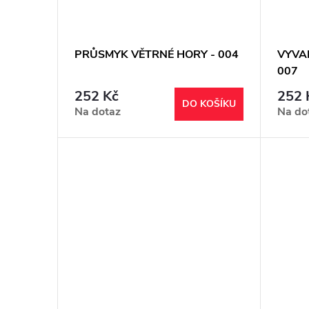
ů
PRŮSMYK VĚTRNÉ HORY - 004
VYVAN
007
252 Kč
252 
DO KOŠÍKU
Na dotaz
Na do