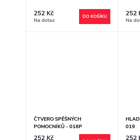
252 Kč
252 
DO KOŠÍKU
Na dotaz
Na do
ČTVERO SPĚŠNÝCH
HLADK
POMOCNÍKŮ - 018P
019
252 Kč
252 