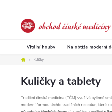
Přejít
na
obsah
Vitální houby
Na obtíže moderní 
Kuličky
Domů
Kuličky a tablety
Tradiční čínská medicína (TČM) využívá bylinné sm
moderní formou těchto tradičních receptur, které k
původních čínských formulí
, které jsou pečlivě
při