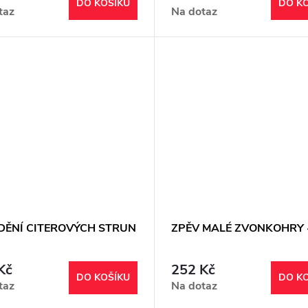
DO KOŠÍKU
DO K
taz
Na dotaz
DĚNÍ CITEROVÝCH STRUN
ZPĚV MALÉ ZVONKOHRY 
Kč
252 Kč
DO KOŠÍKU
DO K
taz
Na dotaz