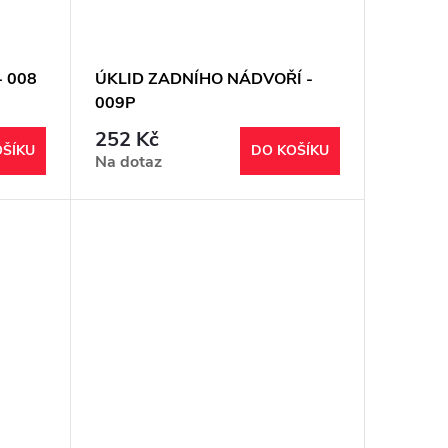
 008
ÚKLID ZADNÍHO NÁDVOŘÍ -
009P
252 Kč
OŠÍKU
DO KOŠÍKU
Na dotaz