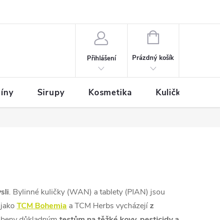
NÁKUPNÍ
KOŠÍK
Prázdný košík
Přihlášení
íny
Sirupy
Kosmetika
Kuličky
sli
. Bylinné kuličky (WAN) a tablety (PIAN) jsou
 jako
TCM Bohemia
a TCM Herbs vycházejí
z
robeny důkladným
testům na těžké kovy, pesticidy a