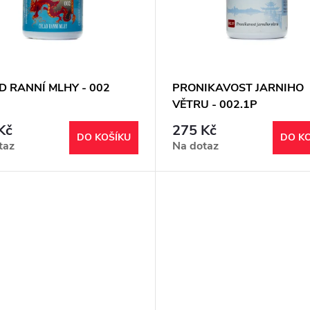
D RANNÍ MLHY - 002
PRONIKAVOST JARNIHO
VĚTRU - 002.1P
Kč
275 Kč
DO KOŠÍKU
DO K
taz
Na dotaz