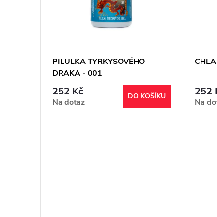
i
r
s
o
p
d
PILULKA TYRKYSOVÉHO
CHLA
DRAKA - 001
r
u
252 Kč
252 
DO KOŠÍKU
o
k
Na dotaz
Na do
d
t
u
ů
k
t