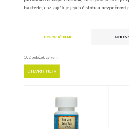
bakterie
, což zajišťuje jejich
čistotu a bezpečnost
p
Ř
DOPORUČUJEME
NEJLEVN
a
102
položek celkem
z
OTEVŘÍT FILTR
e
V
n
ý
í
p
p