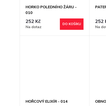
HORKO POLEDNÍHO ŽÁRU -
PATE
010
252 Kč
252 
DO KOŠÍKU
Na dotaz
Na do
HOŘCOVÝ ELIXÍR - 014
OBNO