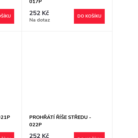
017P
252 Kč
OŠÍKU
DO KOŠÍKU
Na dotaz
021P
PROHŘÁTÍ ŘÍŠE STŘEDU -
022P
252 Kč