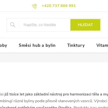
+420 737 866 991
HLEDAT
doby
Směsi hub a bylin
Tinktury
Vitam
ěsi
již tisíce let jako základní nástroj pro harmonizaci těla a my
ombinují různé byliny podle přesně stanovených vzorců. Výrobci
způsobené potřebám současného člověka
. Produkty jsou pod