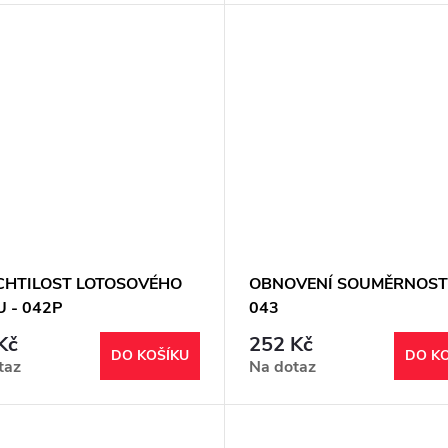
CHTILOST LOTOSOVÉHO
OBNOVENÍ SOUMĚRNOSTI
 - 042P
043
Kč
252 Kč
DO KOŠÍKU
DO K
taz
Na dotaz