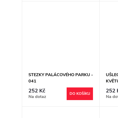
STEZKY PALÁCOVÉHO PARKU -
UŠLE
041
KVĚTU
252 Kč
252 
DO KOŠÍKU
Na dotaz
Na do