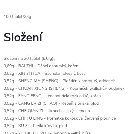
100 tablet/33g
Složení
Složení na 20 tablet (6,6 g):,
0,69g - BAI ZHI - Děhel dahurský, kořen
0,52g - XIN YI HUA - Šácholan olysalý, květ
0,52g - SHENG MA (SHENG) - Ploštičník smrdutý, oddenek
0,52g - CHUAN XIONG (SHENG) - Koprníček wallichův, oddenek
0,52g - FANG FENG - Ledebouriela rozkladitá, kořen
0,52g - CANG ER ZI (CHAO) - Řepeň sibiřská, plod
0,52g - CHE QIAN ZI - Jitrocel asijský, semeno
0,52g - CHI FU LING - Pornatka kokosová, červená plodnice
0,52g - SU ZI - Perila křovitá, plod
0,52g - YU BAI FU (ZHI) - Typhonie velká, hlíza