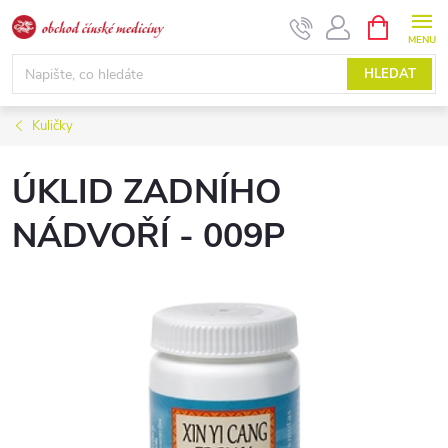
Přejít
NÁKUPNÍ
KOŠÍK
na
obsah
HLEDAT
Kuličky
ÚKLID ZADNÍHO
NÁDVOŘÍ - 009P