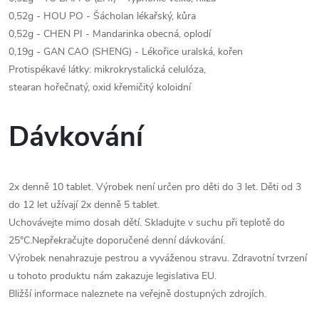
0,52g - HOU PO - Šácholan lékařský, kůra
0,52g - CHEN PI - Mandarinka obecná, oplodí
0,19g - GAN CAO (SHENG) - Lékořice uralská, kořen
Protispékavé látky: mikrokrystalická celulóza,
stearan hořečnatý, oxid křemičitý koloidní
Dávkování
2x denně 10 tablet. Výrobek není určen pro děti do 3 let. Děti od 3
do 12 let užívají 2x denně 5 tablet.
Uchovávejte mimo dosah dětí. Skladujte v suchu při teplotě do
25°C.Nepřekračujte doporučené denní dávkování.
Výrobek nenahrazuje pestrou a vyváženou stravu. Zdravotní tvrzení
u tohoto produktu nám zakazuje legislativa EU.
Bližší informace naleznete na veřejně dostupných zdrojích.