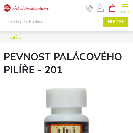
Přejít
NÁKUPNÍ
KOŠÍK
na
obsah
HLEDAT
Kuličky
PEVNOST PALÁCOVÉHO
PILÍŘE - 201