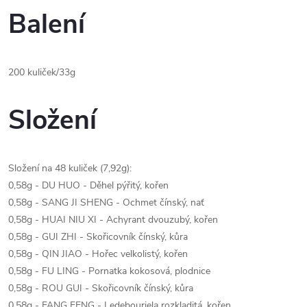
Balení
200 kuliček/33g
Složení
Složení na 48 kuliček (7,92g):
0,58g - DU HUO - Děhel pýřitý, kořen
0,58g - SANG JI SHENG - Ochmet čínský, nať
0,58g - HUAI NIU XI - Achyrant dvouzubý, kořen
0,58g - GUI ZHI - Skořicovník čínský, kůra
0,58g - QIN JIAO - Hořec velkolistý, kořen
0,58g - FU LING - Pornatka kokosová, plodnice
0,58g - ROU GUI - Skořicovník čínský, kůra
0,58g - FANG FENG - Ledebouriela rozkladitá, kořen