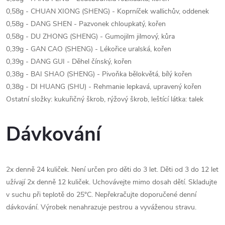
0,58g - CHUAN XIONG (SHENG) - Koprníček wallichův, oddenek
0,58g - DANG SHEN - Pazvonek chloupkatý, kořen
0,58g - DU ZHONG (SHENG) - Gumojilm jilmový, kůra
0,39g - GAN CAO (SHENG) - Lékořice uralská, kořen
0,39g - DANG GUI - Děhel čínský, kořen
0,38g - BAI SHAO (SHENG) - Pivoňka bělokvětá, bílý kořen
0,38g - DI HUANG (SHU) - Rehmanie lepkavá, upravený kořen
Ostatní složky: kukuřičný škrob, rýžový škrob, leštící látka: talek
Dávkování
2x denně 24 kuliček. Není určen pro děti do 3 let. Děti od 3 do 12 let
užívají 2x denně 12 kuliček. Uchovávejte mimo dosah dětí. Skladujte
v suchu při teplotě do 25°C. Nepřekračujte doporučené denní
dávkování. Výrobek nenahrazuje pestrou a vyváženou stravu.