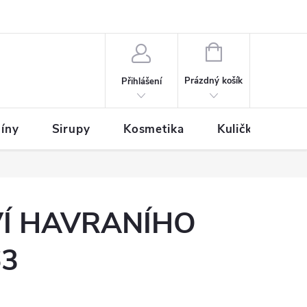
NÁKUPNÍ
KOŠÍK
Prázdný košík
Přihlášení
íny
Sirupy
Kosmetika
Kuličky
VÍ HAVRANÍHO
63