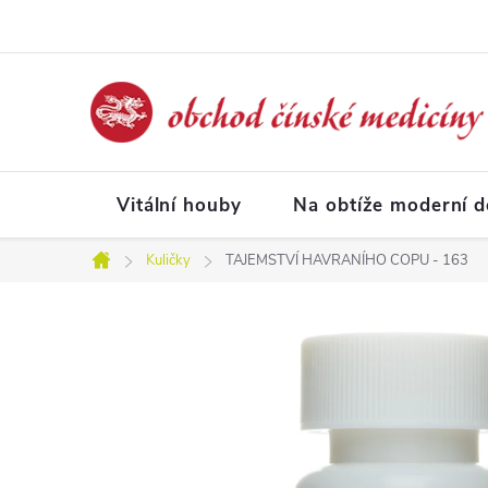
Přejít
na
obsah
Vitální houby
Na obtíže moderní 
Kuličky
TAJEMSTVÍ HAVRANÍHO COPU - 163
Domů