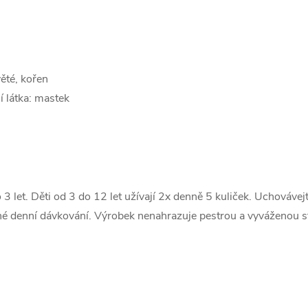
té, kořen
í látka: mastek
3 let. Děti od 3 do 12 let užívají 2x denně 5 kuliček. Uchovávej
né denní dávkování. Výrobek nenahrazuje pestrou a vyváženou s