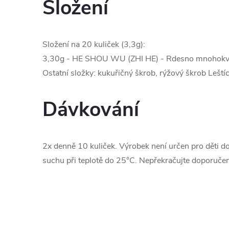
Složení
Složení na 20 kuliček (3,3g):
3,30g - HE SHOU WU (ZHI HE) - Rdesno mnohokvě
Ostatní složky: kukuřičný škrob, rýžový škrob Leštíc
Dávkování
2x denně 10 kuliček. Výrobek není určen pro děti do 
suchu při teplotě do 25°C. Nepřekračujte doporuče