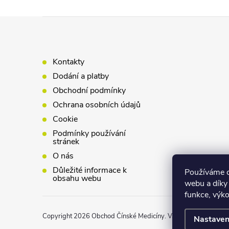
Z
á
Kontakty
p
Dodání a platby
Obchodní podmínky
a
Ochrana osobních údajů
Cookie
t
Podmínky používání
stránek
í
O nás
Důležité informace k
Používáme c
obsahu webu
webu a díky
funkce, výko
Copyright 2026
Obchod Čínské Medicíny
. Všechna práva vyhr
Nastaven