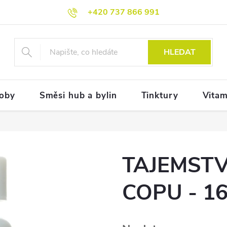
+420 737 866 991
HLEDAT
doby
Směsi hub a bylin
Tinktury
Vitam
TAJEMST
COPU - 1