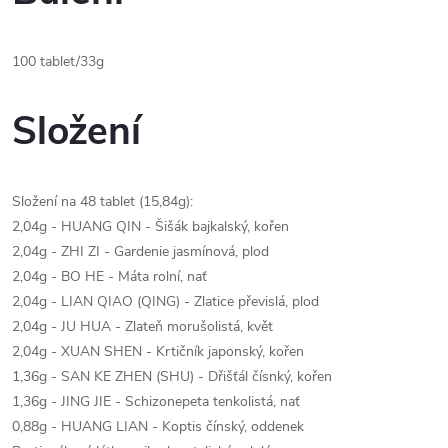
100 tablet/33g
Složení
Složení na 48 tablet (15,84g):
2,04g - HUANG QIN - Šišák bajkalský, kořen
2,04g - ZHI ZI - Gardenie jasmínová, plod
2,04g - BO HE - Máta rolní, nať
2,04g - LIAN QIAO (QING) - Zlatice převislá, plod
2,04g - JU HUA - Zlateň morušolistá, květ
2,04g - XUAN SHEN - Krtičník japonský, kořen
1,36g - SAN KE ZHEN (SHU) - Dřišťál čísnký, kořen
1,36g - JING JIE - Schizonepeta tenkolistá, nať
0,88g - HUANG LIAN - Koptis čínský, oddenek