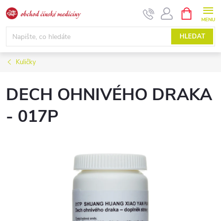
Přejít
NÁKUPNÍ
KOŠÍK
na
obsah
HLEDAT
Kuličky
DECH OHNIVÉHO DRAKA
- 017P