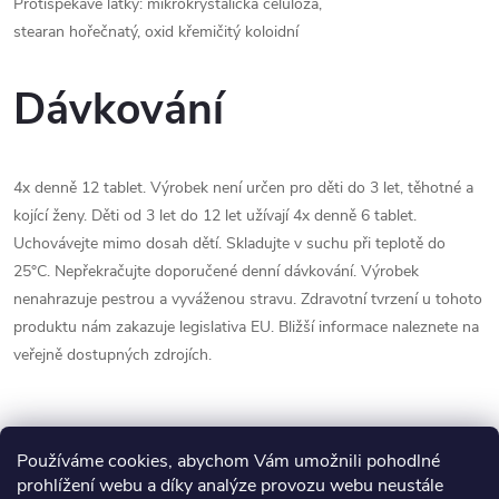
Protispékavé látky: mikrokrystalická celulóza,
stearan hořečnatý, oxid křemičitý koloidní
Dávkování
4x denně 12 tablet. Výrobek není určen pro děti do 3 let, těhotné a
kojící ženy. Děti od 3 let do 12 let užívají 4x denně 6 tablet.
Uchovávejte mimo dosah dětí. Skladujte v suchu při teplotě do
25°C. Nepřekračujte doporučené denní dávkování. Výrobek
nenahrazuje pestrou a vyváženou stravu. Zdravotní tvrzení u tohoto
produktu nám zakazuje legislativa EU. Bližší informace naleznete na
veřejně dostupných zdrojích.
Používáme cookies, abychom Vám umožnili pohodlné
prohlížení webu a díky analýze provozu webu neustále