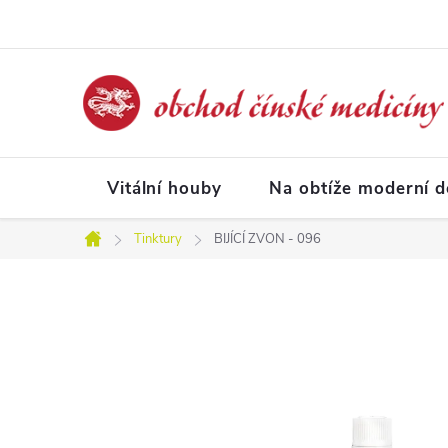
Přejít
na
obsah
Vitální houby
Na obtíže moderní 
Tinktury
BIJÍCÍ ZVON - 096
Domů