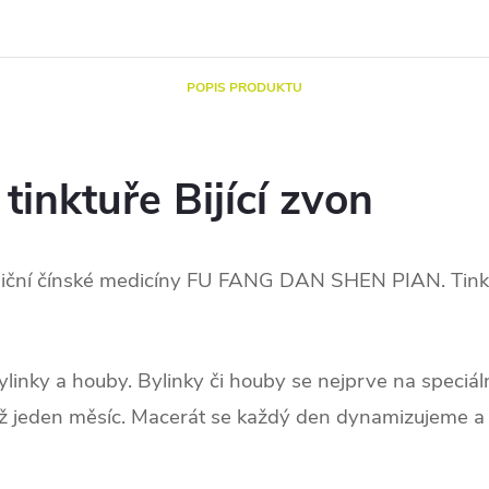
POPIS PRODUKTU
 tinktuře Bijící zvon
adiční čínské medicíny FU FANG DAN SHEN PIAN. Tinktu
linky a houby. Bylinky či houby se nejprve na speciáln
až jeden měsíc. Macerát se každý den dynamizujeme a h