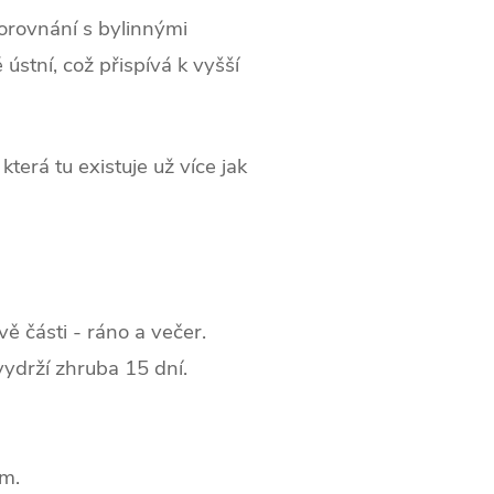
orovnání s bylinnými
 ústní, což přispívá k vyšší
terá tu existuje už více jak
ě části - ráno a večer.
vydrží zhruba 15 dní.
ěm.