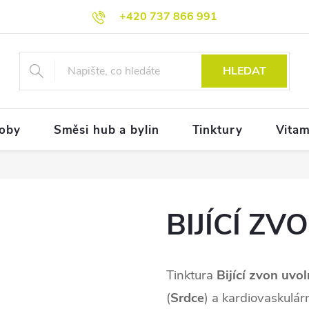
+420 737 866 991
HLEDAT
doby
Směsi hub a bylin
Tinktury
Vitam
BIJÍCÍ ZV
Tinktura
Bijící zvon
uvol
(
Srdce
) a kardiovaskulár