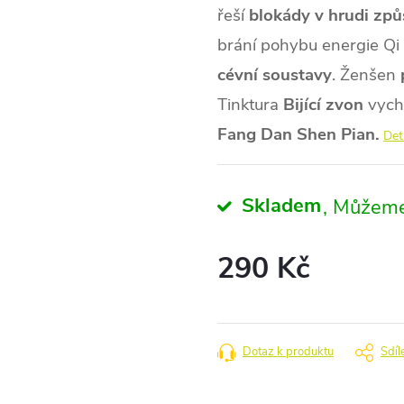
řeší
blokády v hrudi zp
brání pohybu energie Qi 
cévní soustavy
. Ženšen
Tinktura
Bijící zvon
vychá
Fang Dan Shen Pian.
Det
Skladem
290 Kč
Měrná
cena:
Dotaz k produktu
Sdíl