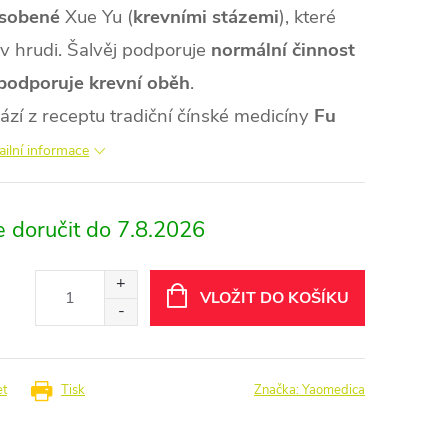
ůsobené
Xue Yu (
krevními stázemi
), které
v hrudi. Šalvěj podporuje
normální činnost
podporuje krevní oběh
.
zí z receptu tradiční čínské medicíny
Fu
ailní informace
7.8.2026
VLOŽIT DO KOŠÍKU
et
Tisk
Značka:
Yaomedica