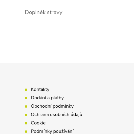
Doplněk stravy
Z
á
Kontakty
p
Dodání a platby
Obchodní podmínky
a
Ochrana osobních údajů
Cookie
t
Podmínky používání