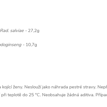
Rad. salviae -
27,2g
udoginseng -
10,7g
a kojící ženy. Neslouží jako náhrada pestré stravy. Ne
 při teplotě do 25 °C. Neobsahuje žádná aditiva. Příp