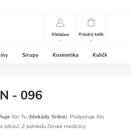
NÁKUPNÍ
KOŠÍK
Prázdný košík
Přihlášení
íny
Sirupy
Kosmetika
Kuličky
ON - 096
ňuje
Xin Yu (
blokády Srdce
). Podporuje Xin
ní zdraví. Z pohledu čínské medicíny