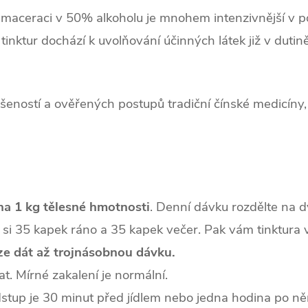
 maceraci v 50% alkoholu je mnohem intenzivnější v p
tinktur dochází k uvolňování účinných látek již v dutině
šeností a ověřených postupů tradiční čínské medicíny, k
na 1 kg tělesné hmotnosti
. Denní dávku rozdělte na dv
e si 35 kapek ráno a 35 kapek večer. Pak vám tinktura 
lze dát až trojnásobnou dávku.
at. Mírné zakalení je normální.
odstup je 30 minut před jídlem nebo jedna hodina po n