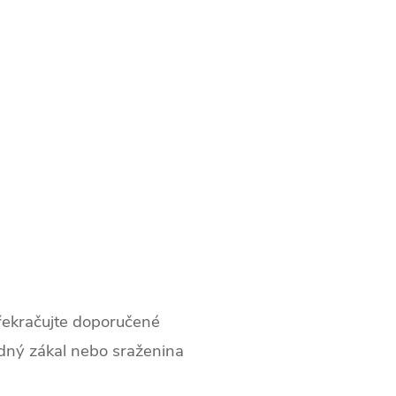
překračujte doporučené
adný zákal nebo sraženina