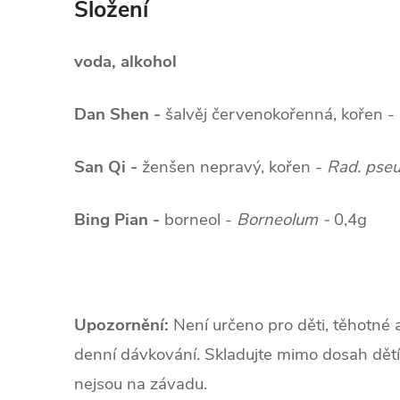
Složení
voda, alkohol
Dan Shen -
šalvěj červenokořenná, kořen -
San Qi -
ženšen nepravý, kořen -
Rad. pse
Bing Pian -
borneol -
Borneolum -
0,4g
Upozornění:
Není určeno pro děti, těhotné 
denní dávkování. Skladujte mimo dosah dětí
nejsou na závadu.