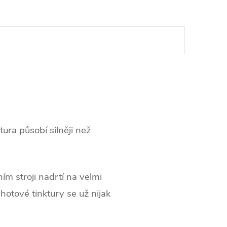
ra působí silněji než
ím stroji nadrtí na velmi
otové tinktury se už nijak