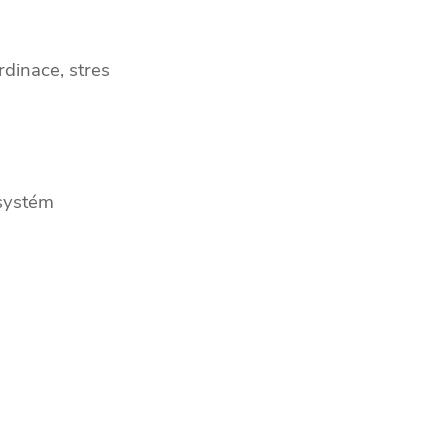
dinace, stres
 systém