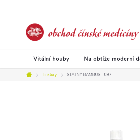
Přejít
na
obsah
Vitální houby
Na obtíže moderní 
Tinktury
STATNÝ BAMBUS - 097
Domů