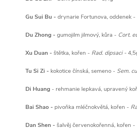
Gu Sui Bu -
drynarie Fortunova, oddenek -
Du Zhong -
gumojilm jilmový, kůra -
Cort. 
Xu Duan -
štětka, kořen -
Rad. dipsaci -
4,5
Tu Si Zi -
kokotice čínská, semeno -
Sem. cu
Di Huang
- rehmanie lepkavá, upravený ko
Bai Shao -
pivoňka mléčnokvětá, kořen -
Ra
Dan Shen -
šalvěj červenokořenná, kořen -