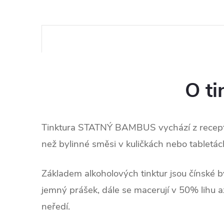
O ti
Tinktura STATNÝ BAMBUS vychází z receptu
než bylinné směsi v kuličkách nebo tabletác
Základem alkoholových tinktur jsou čínské by
jemný prášek, dále se macerují v 50% lihu 
neředí.