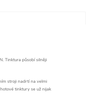
Tinktura působí silněji
ím stroji nadrtí na velmi
otové tinktury se už nijak