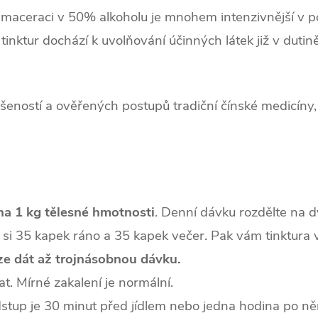
 maceraci v 50% alkoholu je mnohem intenzivnější v p
tinktur dochází k uvolňování účinných látek již v dutině
šeností a ověřených postupů tradiční čínské medicíny, k
na 1 kg tělesné hmotnosti
. Denní dávku rozdělte na dv
e si 35 kapek ráno a 35 kapek večer. Pak vám tinktura 
lze dát až trojnásobnou dávku.
at. Mírné zakalení je normální.
odstup je 30 minut před jídlem nebo jedna hodina po n