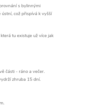
orovnání s bylinnými
 ústní, což přispívá k vyšší
terá tu existuje už více jak
ě části - ráno a večer.
vydrží zhruba 15 dní.
ěm.