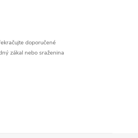
překračujte doporučené
adný zákal nebo sraženina