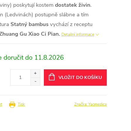
viny) poskytují kostem
dostatek živin
.
n (Ledvinách) postupně slábne a tím
tura
Statný bambus
vychází z receptu
Zhuang Gu Xiao Ci Pian.
Detailní informace
11.8.2026
VLOŽIT DO KOŠÍKU
et
Tisk
Značka:
Yaomedica