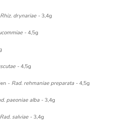
Rhiz. drynariae -
3,4g
eucommiae -
4,5g
g
scutae -
4,5g
řen -
Rad. rehmaniae preparata -
4,5g
d. paeoniae alba -
3,4g
Rad. salviae -
3,4g