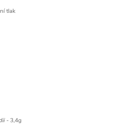
í tlak
ii -
3,4g