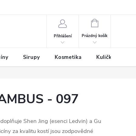
NÁKUPNÍ
KOŠÍK
Prázdný košík
Přihlášení
íny
Sirupy
Kosmetika
Kuličky
AMBUS - 097
doplňuje Shen Jing (esenci Ledvin) a Gu
icíny za kvalitu kostí jsou zodpovědné