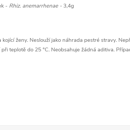
ek -
Rhiz. anemarrhenae -
3,4g
a kojící ženy. Neslouží jako náhrada pestré stravy. Ne
 při teplotě do 25 °C. Neobsahuje žádná aditiva. Příp