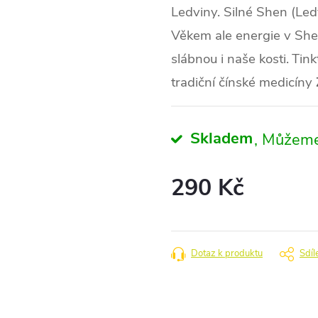
Ledviny. Silné Shen (Led
Věkem ale energie v She
slábnou i naše kosti.
Tink
tradiční čínské medicíny
Skladem
290 Kč
Měrná
cena:
Dotaz k produktu
Sdíl