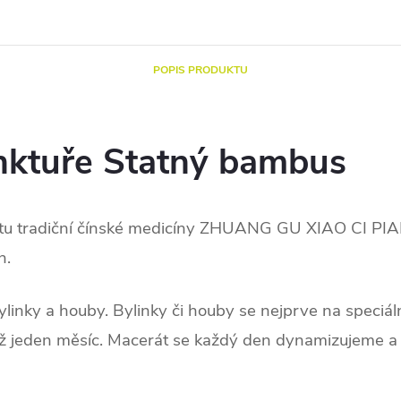
POPIS PRODUKTU
nktuře Statný bambus
 tradiční čínské medicíny ZHUANG GU XIAO CI PIAN. 
h.
linky a houby. Bylinky či houby se nejprve na speciáln
až jeden měsíc. Macerát se každý den dynamizujeme a h