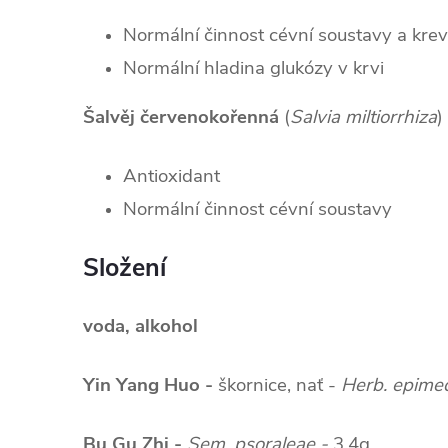
Normální činnost cévní soustavy a krevn
Normální hladina glukózy v krvi
Šalvěj červenokořenná
(
Salvia miltiorrhiza
)
Antioxidant
Normální činnost cévní soustavy
Složení
voda, alkohol
Yin Yang Huo -
škornice, nať -
Herb. epimed
Bu Gu Zhi -
Sem. psoraleae -
3,4g