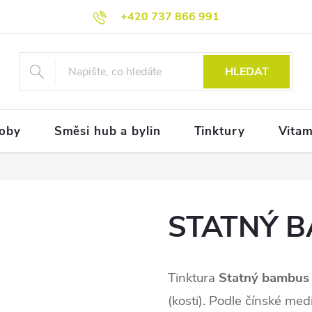
+420 737 866 991
HLEDAT
doby
Směsi hub a bylin
Tinktury
Vitam
STATNÝ B
Tinktura
Statný bambus
(kosti). Podle čínské med