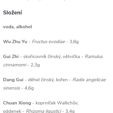
Složení
voda, alkohol
Wu Zhu Yu
-
Fructus evodiae
- 3,8g
Gui Zhi
- skořicovník čínský, větvička -
Ramulus
cinnamomi
- 2,3g
Dang Gui
- děhel čínský, kořen -
Radix angelicae
sinensis
- 4,6g
Chuan Xiong
- koprníček Wallichův,
oddenek -
Rhizoma ligustici
- 3,4g