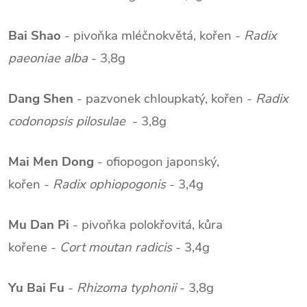
Bai Shao
- pivoňka mléčnokvětá, kořen -
Radix
paeoniae alba
- 3,8g
Dang Shen
- pazvonek chloupkatý, kořen -
Radix
codonopsis pilosulae
- 3,8g
Mai Men Dong
- ofiopogon japonský,
kořen -
Radix ophiopogonis
- 3,4g
Mu Dan Pi
- pivoňka polokřovitá, kůra
kořene -
Cort moutan radicis
- 3,4g
Yu Bai Fu
-
Rhizoma typhonii
- 3,8g