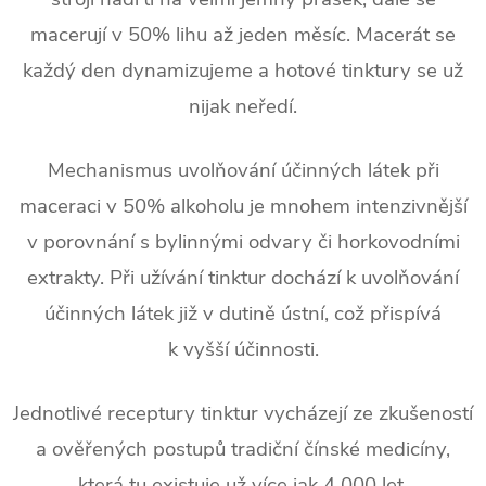
macerují v 50% lihu až jeden měsíc. Macerát se
každý den dynamizujeme a hotové tinktury se už
nijak neředí.
Mechanismus uvolňování účinných látek při
maceraci v 50% alkoholu je mnohem intenzivnější
v porovnání s bylinnými odvary či horkovodními
extrakty. Při užívání tinktur dochází k uvolňování
účinných látek již v dutině ústní, což přispívá
k vyšší účinnosti.
Jednotlivé receptury tinktur vycházejí ze zkušeností
a ověřených postupů tradiční čínské medicíny,
která tu existuje už více jak 4 000 let.