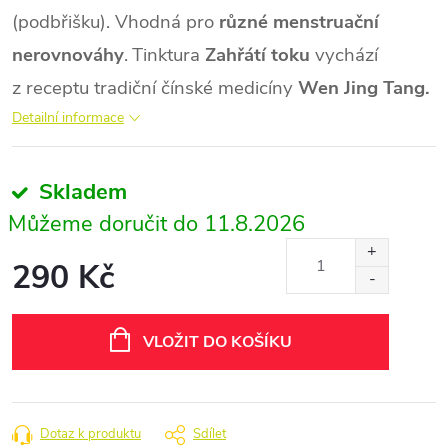
(podbřišku). Vhodná pro
různé menstruační
nerovnováhy
.
Tinktura
Zahřátí toku
vychází
z receptu tradiční čínské medicíny
Wen Jing Tang.
Detailní informace
Skladem
11.8.2026
290 Kč
Měrná
cena:
VLOŽIT DO KOŠÍKU
Dotaz k produktu
Sdílet