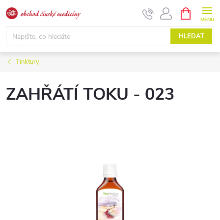
Přejít
NÁKUPNÍ
KOŠÍK
na
obsah
HLEDAT
Tinktury
ZAHŘÁTÍ TOKU - 023