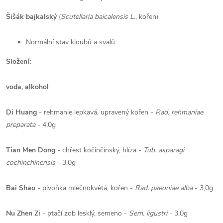
Šišák bajkalský
(
Scutellaria baicalensis L
., kořen)
Normální stav kloubů a svalů
Složení:
voda, alkohol
Di Huang
- rehmanie lepkavá, upravený kořen -
Rad. rehmaniae
preparata
- 4,0g
Tian Men Dong
- chřest kočinčínský, hlíza -
Tub. asparagi
cochinchinensis
- 3,0g
Bai Shao
- pivoňka mléčnokvětá, kořen -
Rad. paeoniae alba
- 3,0g
Nu Zhen Zi
- ptačí zob lesklý, semeno -
Sem. ligustri
- 3,0g