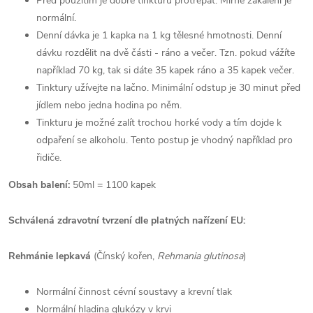
Před použitím je dobré tinkturu protřepat. Mírné zakalení je
normální.
Denní dávka je 1 kapka na 1 kg tělesné hmotnosti. Denní
dávku rozdělit na dvě části - ráno a večer. Tzn. pokud vážíte
například 70 kg, tak si dáte 35 kapek ráno a 35 kapek večer.
Tinktury užívejte na lačno. Minimální odstup je 30 minut před
jídlem nebo jedna hodina po něm.
Tinkturu je možné zalít trochou horké vody a tím dojde k
odpaření se alkoholu. Tento postup je vhodný například pro
řidiče.
Obsah balení:
50ml = 1100 kapek
Schválená zdravotní tvrzení dle platných nařízení EU:
Rehmánie lepkavá
(Čínský kořen,
Rehmania glutinosa
)
Normální činnost cévní soustavy a krevní tlak
Normální hladina glukózy v krvi