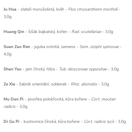
Ju Hua
- zlateň morušolistá, květ -
Flos chrysanthemi morifolii
-
3,0g
Huang Qin
- šišák bajkalský, kořen -
Rad. scutellariae
- 3,0g
Suan Zao Ren
- jujuba ostnitá, semeno -
Sem. ziziphi spinosae
-
4,0g
Shan Yao
- jam čínský, hlíza -
Tub. dioscoreae oppositae
- 3,0g
Ze Xie
- žabník orientální, oddenek -
Rhiz. alismatis
- 3,0g
Mu Dan Pi
- pivoňka polokřovitá, kůra kořene -
Cort. moutan
radicis
- 3,0g
Di Gu Pi
- kustovnice čínská, kůra kořene -
Cort. radicis lycii
- 3,0g