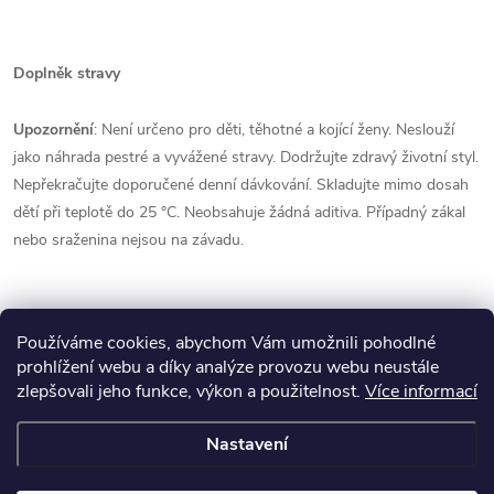
Doplněk stravy
Upozornění
: Není určeno pro děti, těhotné a kojící ženy. Neslouží
jako náhrada pestré a vyvážené stravy. Dodržujte zdravý životní styl.
Nepřekračujte doporučené denní dávkování. Skladujte mimo dosah
dětí při teplotě do 25 °C. Neobsahuje žádná aditiva. Případný zákal
nebo sraženina nejsou na závadu.
Používáme cookies, abychom Vám umožnili pohodlné
prohlížení webu a díky analýze provozu webu neustále
zlepšovali jeho funkce, výkon a použitelnost.
Více informací
Z
Nastavení
Copyright 2026
Obchod Čínské Medicíny
. Všechna práva vyhrazena.