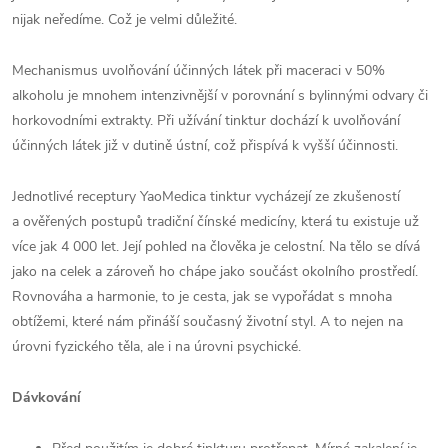
nijak neředíme. Což je velmi důležité.
Mechanismus uvolňování účinných látek při maceraci v 50%
alkoholu je mnohem intenzivnější v porovnání s bylinnými odvary či
horkovodními extrakty. Při užívání tinktur dochází k uvolňování
účinných látek již v dutině ústní, což přispívá k vyšší účinnosti.
Jednotlivé receptury YaoMedica tinktur vycházejí ze zkušeností
a ověřených postupů tradiční čínské medicíny, která tu existuje už
více jak 4 000 let. Její pohled na člověka je celostní. Na tělo se dívá
jako na celek a zároveň ho chápe jako součást okolního prostředí.
Rovnováha a harmonie, to je cesta, jak se vypořádat s mnoha
obtížemi, které nám přináší současný životní styl. A to nejen na
úrovni fyzického těla, ale i na úrovni psychické.
Dávkování