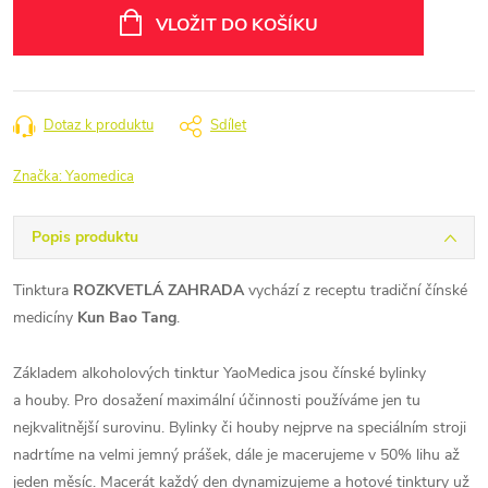
cena:
VLOŽIT DO KOŠÍKU
Dotaz k produktu
Sdílet
Značka:
Yaomedica
Popis produktu
Tinktura
ROZKVETLÁ ZAHRADA
vychází z receptu tradiční čínské
medicíny
Kun Bao Tang
.
Základem alkoholových tinktur YaoMedica jsou čínské bylinky
a houby. Pro dosažení maximální účinnosti používáme jen tu
nejkvalitnější surovinu. Bylinky či houby nejprve na speciálním stroji
nadrtíme na velmi jemný prášek, dále je macerujeme v 50% lihu až
jeden měsíc. Macerát každý den dynamizujeme a hotové tinktury už