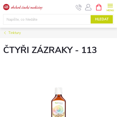
Přejít
NÁKUPNÍ
KOŠÍK
na
obsah
HLEDAT
Tinktury
ČTYŘI ZÁZRAKY - 113