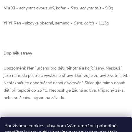
Niu Xi
- achyrant dvouzubý, kořen -
Rad. achyranthis
- 9,0g
Yi Yi Ren
- slzovka obecná, semeno -
Sem. coicis
- 11,3g
Doplněk stravy
Upozornění
: Není určeno pro děti, těhotné a kojící ženy. Neslouží
jako náhrada pestré a vyvážené stravy. Dodržujte zdravý životní styl.
Nepřekračujte doporučené denní dávkování. Skladujte mimo dosah
dětí při teplotě do 25 °C. Neobsahuje žádná aditiva. Případný zákal
nebo sraženina nejsou na závadu.
Používáme cookies, abychom Vám umožnili pohodlné