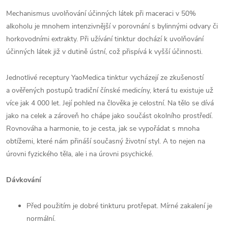
Mechanismus uvolňování účinných látek při maceraci v 50%
alkoholu je mnohem intenzivnější v porovnání s bylinnými odvary či
horkovodními extrakty. Při užívání tinktur dochází k uvolňování
účinných látek již v dutině ústní, což přispívá k vyšší účinnosti.
Jednotlivé receptury YaoMedica tinktur vycházejí ze zkušeností
a ověřených postupů tradiční čínské medicíny, která tu existuje už
více jak 4 000 let. Její pohled na člověka je celostní. Na tělo se dívá
jako na celek a zároveň ho chápe jako součást okolního prostředí.
Rovnováha a harmonie, to je cesta, jak se vypořádat s mnoha
obtížemi, které nám přináší současný životní styl. A to nejen na
úrovni fyzického těla, ale i na úrovni psychické.
Dávkování
Před použitím je dobré tinkturu protřepat. Mírné zakalení je
normální.