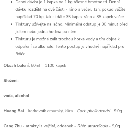
Denní dávka je 1 kapka na 1 kg tělesné hmotnosti. Denní
dávku rozdělit na dvě části - ráno a večer. Tzn. pokud vážíte
například 70 kg, tak si dáte 35 kapek ráno a 35 kapek večer.
Tinktury užívejte na lačno. Minimální odstup je 30 minut před
jídlem nebo jedna hodina po něm.
Tinkturu je možné zalít trochou horké vody a tím dojde k
odpaření se alkoholu. Tento postup je vhodný například pro
řidiče.
Obsah balení:
50ml = 1100 kapek
Složení:
voda, alkohol
Huang Bai
- korkovník amurský, kůra -
Cort. phellodendri
- 9,0g
Cang Zhu
- atraktylis vejčitá, oddenek -
Rhiz. atractilodis
- 9,0g