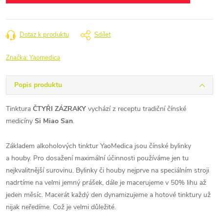
Dotaz k produktu
Sdílet
Značka:
Yaomedica
Popis produktu
Tinktura
ČTYŘI ZÁZRAKY
vychází z receptu tradiční čínské
medicíny
Si Miao San
.
Základem alkoholových tinktur YaoMedica jsou čínské bylinky
a houby. Pro dosažení maximální účinnosti používáme jen tu
nejkvalitnější surovinu. Bylinky či houby nejprve na speciálním stroji
nadrtíme na velmi jemný prášek, dále je macerujeme v 50% lihu až
jeden měsíc. Macerát každý den dynamizujeme a hotové tinktury už
nijak neředíme. Což je velmi důležité.