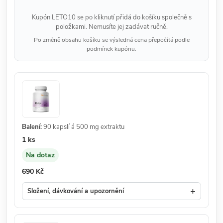
Kupón LETO10 se po kliknutí přidá do košíku společně s
položkami. Nemusíte jej zadávat ručně.
Po změně obsahu košíku se výsledná cena přepočítá podle
podmínek kupónu.
Balení:
90 kapslí á 500 mg extraktu
Množství:
1 ks
Na dotaz
Dostupnost:
Cena:
690 Kč
+
Složení, dávkování a upozornění