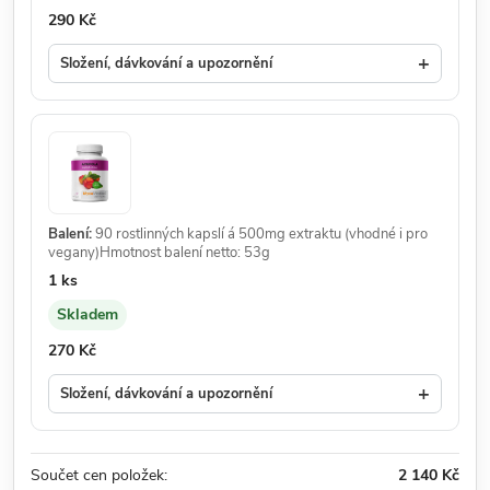
Cena:
290 Kč
+
Složení, dávkování a upozornění
Balení:
90 rostlinných kapslí á 500mg extraktu (vhodné i pro
vegany)Hmotnost balení netto: 53g
Množství:
1 ks
Skladem
Dostupnost:
Cena:
270 Kč
+
Složení, dávkování a upozornění
Součet cen položek:
2 140 Kč