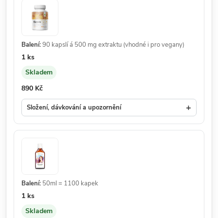
Balení:
90 kapslí á 500 mg extraktu (vhodné i pro vegany)
Množství:
1 ks
Skladem
Dostupnost:
Cena:
890 Kč
+
Složení, dávkování a upozornění
Balení:
50ml = 1100 kapek
Množství:
1 ks
Skladem
Dostupnost: