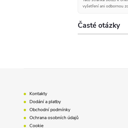
vyšetření ani odbornou zd
Časté otázky
Z
á
Kontakty
p
Dodání a platby
Obchodní podmínky
a
Ochrana osobních údajů
Cookie