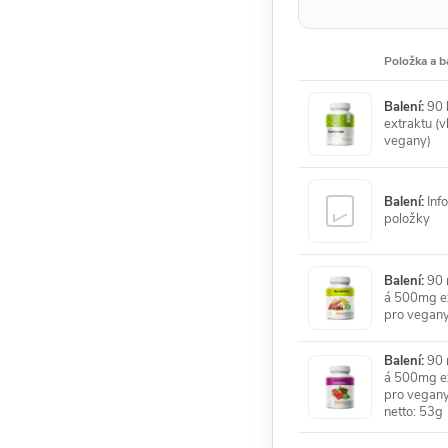
Položka a b
Balení:
90 
extraktu (v
vegany)
Balení:
Info
položky
Balení:
90 r
á 500mg ex
pro vegany
Balení:
90 r
á 500mg ex
pro vegany
netto: 53g