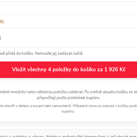
):
:
tí přidá do košíku. Nemusíte jej zadávat ručně.
Vložit všechny 4 položky do košíku za 1 926 Kč
měnit množství nebo některou položku odebrat. Po změně obsahu košíku se sl
přepočítají podle podmínek kupónu.
 otevřít v detailu a koupit také samostatně. Případná sleva se zobrazí v košíku pod
kupónu.
entaci v nabídce e-shopu. Nejde o individuální doporučení a její obsah nen