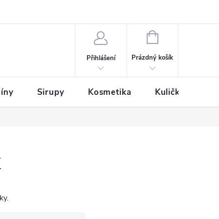
NÁKUPNÍ
KOŠÍK
Prázdný košík
Přihlášení
íny
Sirupy
Kosmetika
Kuličky
k
ky.