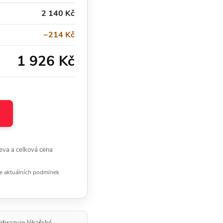
2 140 Kč
−214 Kč
1 926 Kč
eva a celková cena
le aktuálních podmínek
ahrazuje lékařské