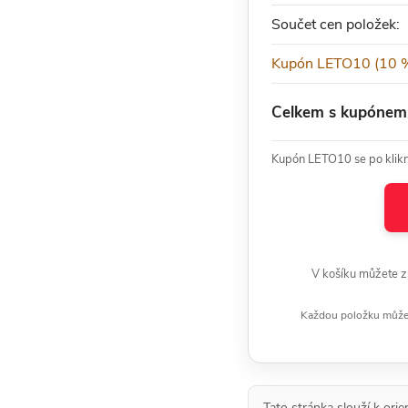
Součet cen položek:
Kupón LETO10 (10 %
Celkem s kupónem
Kupón LETO10 se po kliknu
V košíku můžete z
Každou položku můžete
Tato stránka slouží k ori