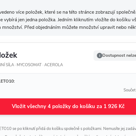
edeno více položek, které se na této stránce zobrazují společně
 se vybírá jen jedna položka. Jedním kliknutím vložíte do košíku
 množství. Před objednáním můžete množství upravit nebo někt
ložek
Dostupnost nelze
i
NÍ SÍLA · MYCOSOMAT · ACEROLA
LETO10:
Součet
Vložit všechny 4 položky do košíku za 1 926 Kč
TO10 se po kliknutí přidá do košíku společně s položkami. Nemusíte jej zadáv