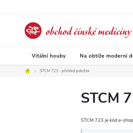
Přejít
na
obsah
Vitální houby
Na obtíže moderní 
STCM 723 - přehled položek
Domů
STCM 72
STCM 723 je kód e-shopo