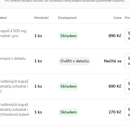
Po změně obsahu košíku se výsledná cena přepočítá podle podmínek kupónu.
alení
Množství
Dostupnost
Cena
Po
kapslí á 500 mg
S
Množství:
Cena:
1 ks
Skladem
890 Kč
hodné i pro
Dostupnost:
u
rmace v detailu
S
Množství:
Cena:
1 ks
Ověřit v detailu
Načítá se
Dostupnost:
u
ostlinných kapslí
S
Množství:
Cena:
1 ks
Skladem
690 Kč
traktu (vhodné i
Dostupnost:
u
)
ostlinných kapslí
traktu (vhodné i
S
Množství:
Cena:
1 ks
Skladem
270 Kč
Dostupnost:
)Hmotnost balení
u