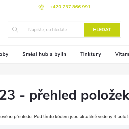
+420 737 866 991
HLEDAT
doby
Směsi hub a bylin
Tinktury
Vitam
3 - přehled polože
vého přehledu. Pod tímto kódem jsou aktuálně vedeny 4 polož