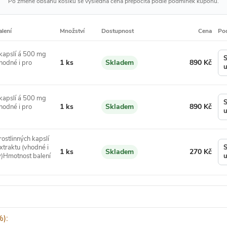
Po změně obsahu košíku se výsledná cena přepočítá podle podmínek kupónu.
alení
Množství
Dostupnost
Cena
Po
kapslí á 500 mg
S
Množství:
Cena:
1 ks
Skladem
890 Kč
hodné i pro
Dostupnost:
u
kapslí á 500 mg
S
Množství:
Cena:
1 ks
Skladem
890 Kč
hodné i pro
Dostupnost:
u
ostlinných kapslí
traktu (vhodné i
S
Množství:
Cena:
1 ks
Skladem
270 Kč
Dostupnost:
)Hmotnost balení
u
):