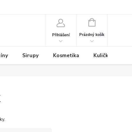
NÁKUPNÍ
KOŠÍK
Prázdný košík
Přihlášení
íny
Sirupy
Kosmetika
Kuličky
k
ky.