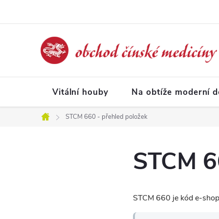
Přejít
na
obsah
Vitální houby
Na obtíže moderní 
STCM 660 - přehled položek
Domů
STCM 66
STCM 660 je kód e-shopo