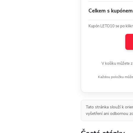
Celkem s kupónem
Kupón LETO10 se po kliknu
V košíku můžete z
Každou položku můžete
Tato stránka slouží k ori
vyšetření ani odbornou zd