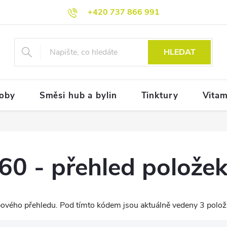
+420 737 866 991
HLEDAT
doby
Směsi hub a bylin
Tinktury
Vitam
0 - přehled polože
vého přehledu. Pod tímto kódem jsou aktuálně vedeny 3 polož