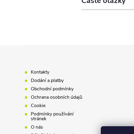
Časté otázky
Z
á
Kontakty
p
Dodání a platby
Obchodní podmínky
a
Ochrana osobních údajů
Cookie
t
Podmínky používání
stránek
í
O nás