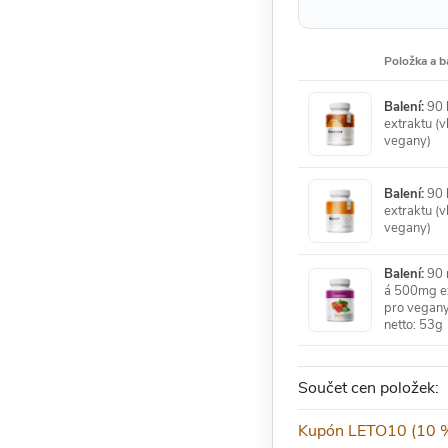
Položka a b
Balení:
90 
extraktu (v
vegany)
Balení:
90 
extraktu (v
vegany)
Balení:
90 r
á 500mg ex
pro vegany
netto: 53g
Součet cen položek:
Kupón LETO10 (10 %