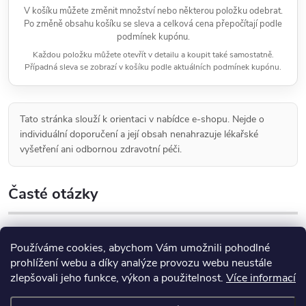
V košíku můžete změnit množství nebo některou položku odebrat.
Po změně obsahu košíku se sleva a celková cena přepočítají podle
podmínek kupónu.
Každou položku můžete otevřít v detailu a koupit také samostatně.
Případná sleva se zobrazí v košíku podle aktuálních podmínek kupónu.
Tato stránka slouží k orientaci v nabídce e-shopu. Nejde o
individuální doporučení a její obsah nenahrazuje lékařské
vyšetření ani odbornou zdravotní péči.
Časté otázky
Používáme cookies, abychom Vám umožnili pohodlné
prohlížení webu a díky analýze provozu webu neustále
zlepšovali jeho funkce, výkon a použitelnost.
Více informací