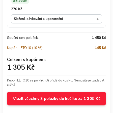
Skladem
Dostupnost:
Cena:
270 Kč
+
Složení, dávkování a upozornění
Součet cen položek:
1 450 Kč
Kupón LETO10 (10 %):
−145 Kč
Celkem s kupónem:
1 305 Kč
Kupón LETO10 se po kliknutí přidá do košíku. Nemusíte jej zadávat
ručně.
Vložit všechny 3 položky do košíku za 1 305 Kč