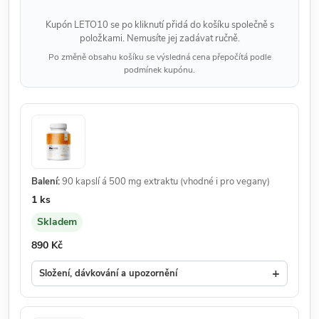
Kupón LETO10 se po kliknutí přidá do košíku společně s
položkami. Nemusíte jej zadávat ručně.
Po změně obsahu košíku se výsledná cena přepočítá podle
podmínek kupónu.
Balení:
90 kapslí á 500 mg extraktu (vhodné i pro vegany)
Množství:
1 ks
Skladem
Dostupnost:
Cena:
890 Kč
+
Složení, dávkování a upozornění