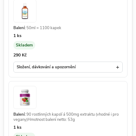
Balení:
50ml = 1100 kapek
Množství:
1 ks
Skladem
Dostupnost:
Cena:
290 Kč
+
Složení, dávkování a upozornění
Balení:
90 rostlinných kapslí á 500mg extraktu (vhodné i pro
vegany)Hmotnost balení netto: 53g
Množství:
1 ks