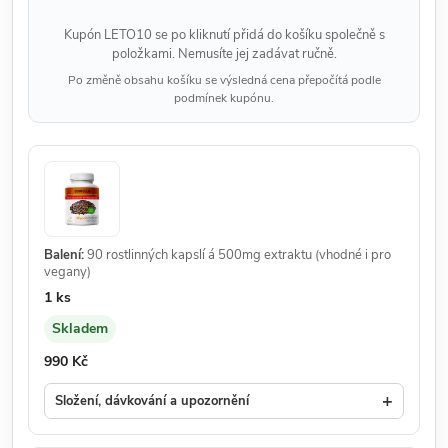
Kupón LETO10 se po kliknutí přidá do košíku společně s
položkami. Nemusíte jej zadávat ručně.
Po změně obsahu košíku se výsledná cena přepočítá podle
podmínek kupónu.
Balení:
90 rostlinných kapslí á 500mg extraktu (vhodné i pro
vegany)
Množství:
1 ks
Skladem
Dostupnost:
Cena:
990 Kč
+
Složení, dávkování a upozornění