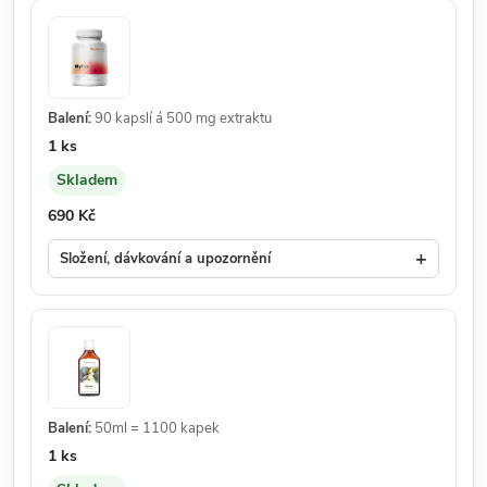
Balení:
90 kapslí á 500 mg extraktu
Množství:
1 ks
Skladem
Dostupnost:
Cena:
690 Kč
+
Složení, dávkování a upozornění
Balení:
50ml = 1100 kapek
Množství:
1 ks