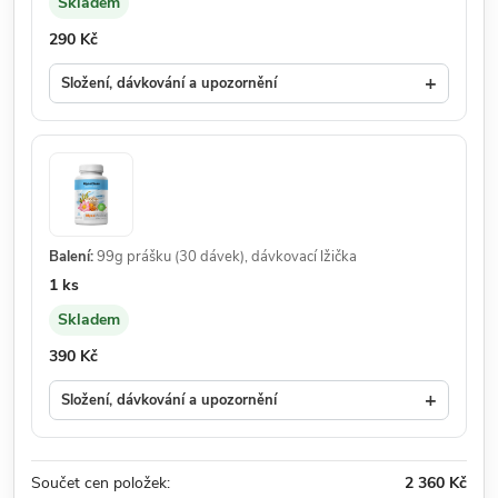
Skladem
Dostupnost:
Cena:
290 Kč
+
Složení, dávkování a upozornění
Balení:
99g prášku (30 dávek), dávkovací lžička
Množství:
1 ks
Skladem
Dostupnost:
Cena:
390 Kč
+
Složení, dávkování a upozornění
Součet cen položek:
2 360 Kč