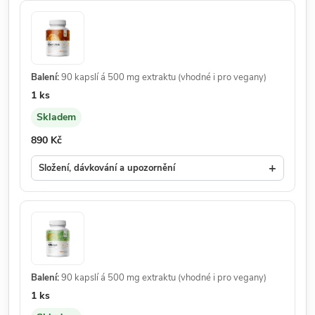
Balení:
90 kapslí á 500 mg extraktu (vhodné i pro vegany)
Množství:
1 ks
Skladem
Dostupnost:
Cena:
890 Kč
+
Složení, dávkování a upozornění
Balení:
90 kapslí á 500 mg extraktu (vhodné i pro vegany)
Množství:
1 ks