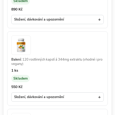
Skladem
Dostupnost:
Cena:
890 Kč
+
Složení, dávkování a upozornění
Balení:
120 rostlinných kapslí á 344mg extraktu (vhodné i pro
vegany)
Množství:
1 ks
Skladem
Dostupnost:
Cena:
550 Kč
+
Složení, dávkování a upozornění