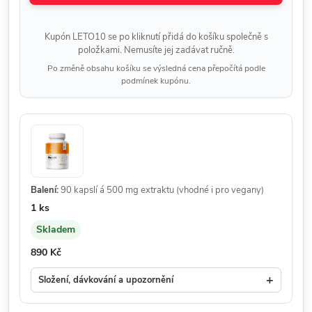
Kupón LETO10 se po kliknutí přidá do košíku společně s
položkami. Nemusíte jej zadávat ručně.
Po změně obsahu košíku se výsledná cena přepočítá podle
podmínek kupónu.
Balení:
90 kapslí á 500 mg extraktu (vhodné i pro vegany)
Množství:
1 ks
Skladem
Dostupnost:
Cena:
890 Kč
+
Složení, dávkování a upozornění