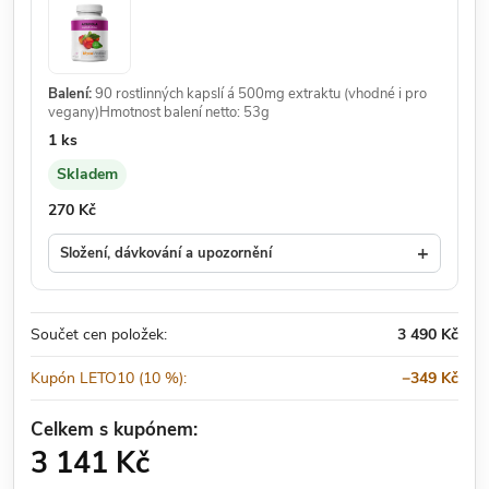
Balení:
90 rostlinných kapslí á 500mg extraktu (vhodné i pro
vegany)Hmotnost balení netto: 53g
Množství:
1 ks
Skladem
Dostupnost:
Cena:
270 Kč
+
Složení, dávkování a upozornění
Součet cen položek:
3 490 Kč
Kupón LETO10 (10 %):
−349 Kč
Celkem s kupónem:
3 141 Kč