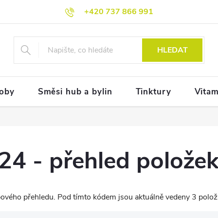
+420 737 866 991
HLEDAT
doby
Směsi hub a bylin
Tinktury
Vitam
4 - přehled polože
vého přehledu. Pod tímto kódem jsou aktuálně vedeny 3 polož