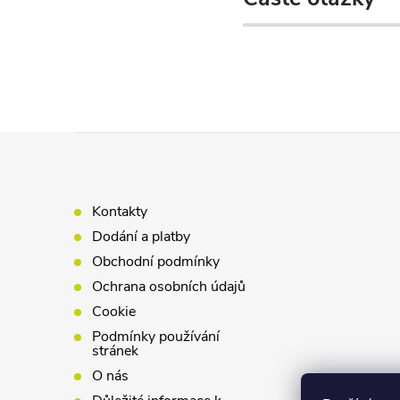
Z
á
Kontakty
p
Dodání a platby
Obchodní podmínky
a
Ochrana osobních údajů
Cookie
t
Podmínky používání
stránek
í
O nás