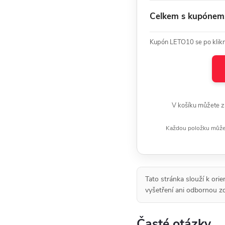
Celkem s kupónem
Kupón LETO10 se po kliknu
V košíku můžete z
Každou položku můžete
Tato stránka slouží k ori
vyšetření ani odbornou zd
Časté otázky