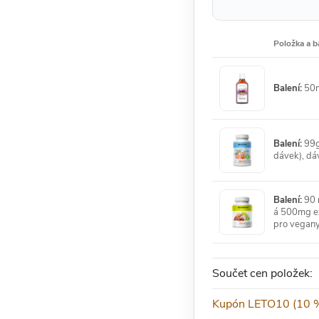
Položka a b
Balení:
50m
Balení:
99g
dávek), dá
Balení:
90 r
á 500mg ex
pro vegany
Součet cen položek:
Kupón LETO10 (10 %