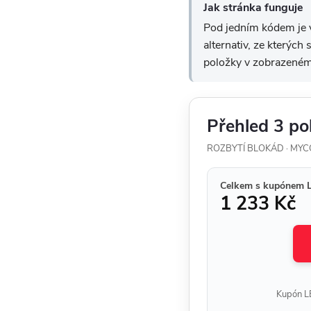
Jak stránka funguje
Pod jedním kódem je v
alternativ, ze kterých
položky v zobrazeném
Přehled 3 po
ROZBYTÍ BLOKÁD · MY
Celkem s kupónem 
1 233 Kč
Kupón LE