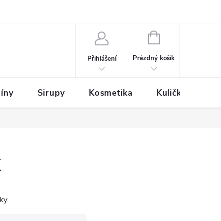
NÁKUPNÍ
KOŠÍK
Prázdný košík
Přihlášení
íny
Sirupy
Kosmetika
Kuličky
k
ky.