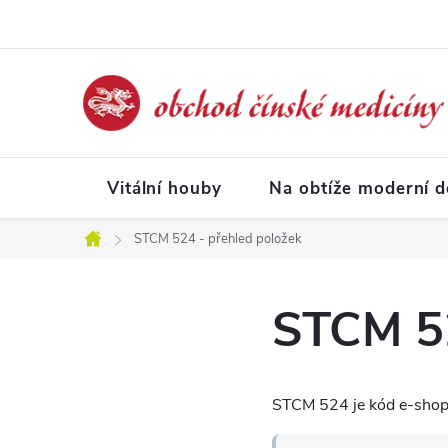
Přejít
na
obsah
Vitální houby
Na obtíže moderní 
STCM 524 - přehled položek
Domů
STCM 52
STCM 524 je kód e-shopo