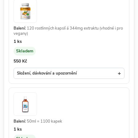
Balení:
120 rostlinných kapslí á 344mg extraktu (vhodné i pro
vegany)
Množství:
1 ks
Skladem
Dostupnost:
Cena:
550 Kč
+
Složení, dávkování a upozornění
Balení:
50ml = 1100 kapek
Množství:
1 ks