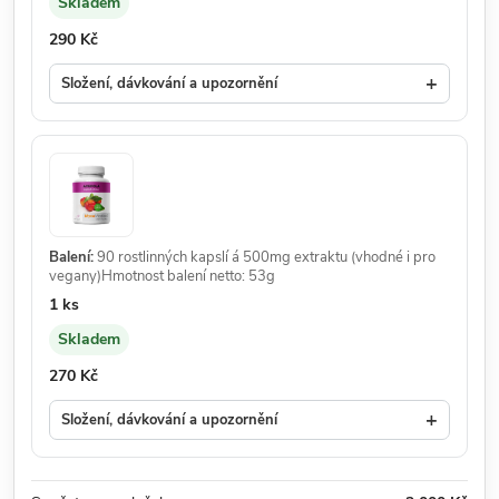
Skladem
Dostupnost:
Cena:
290 Kč
+
Složení, dávkování a upozornění
Balení:
90 rostlinných kapslí á 500mg extraktu (vhodné i pro
vegany)Hmotnost balení netto: 53g
Množství:
1 ks
Skladem
Dostupnost:
Cena:
270 Kč
+
Složení, dávkování a upozornění