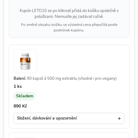
Kupón LETO10 se po kliknutí přidá do košíku společně s
položkami. Nemusíte jej zadávat ručně.
Po změně obsahu košíku se výsledná cena přepočítá podle
podmínek kupónu.
Balení:
90 kapslí á 500 mg extraktu (vhodné i pro vegany)
Množství:
1 ks
Skladem
Dostupnost:
Cena:
890 Kč
+
Složení, dávkování a upozornění