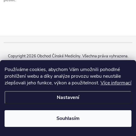
Z
á
Copyright 2026
Obchod Čínské Medicíny
. Všechna práva vyhrazena.
p
Vytvořil Shoptet
Používáme cookies, abychom Vám umožnili pohodlné
prohlížení webu a díky analýze provozu webu neustále
zlepšovali jeho funkce, výkon a použitelnost.
Více informací
a
Nastavení
t
í
Souhlasím