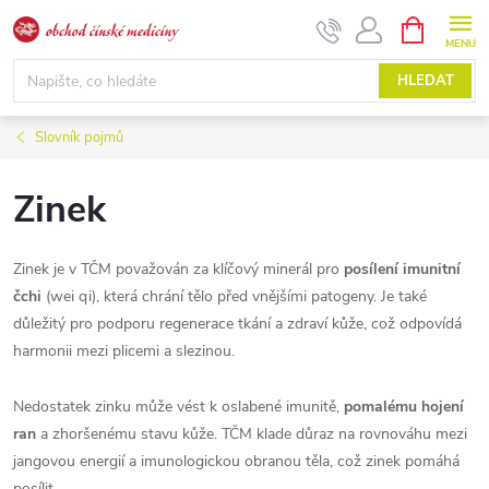
Přejít
NÁKUPNÍ
KOŠÍK
na
obsah
HLEDAT
Slovník pojmů
Zinek
Zinek je v TČM považován za klíčový minerál pro
posílení imunitní
čchi
(wei qi), která chrání tělo před vnějšími patogeny. Je také
důležitý pro podporu regenerace tkání a zdraví kůže, což odpovídá
harmonii mezi plicemi a slezinou.
Nedostatek zinku může vést k oslabené imunitě,
pomalému hojení
ran
a zhoršenému stavu kůže. TČM klade důraz na rovnováhu mezi
jangovou energií a imunologickou obranou těla, což zinek pomáhá
posílit.