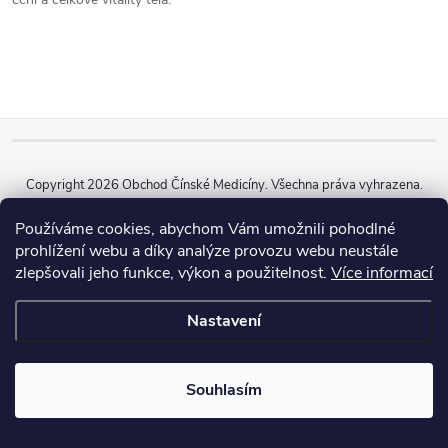
Z
á
Copyright 2026
Obchod Čínské Medicíny
. Všechna práva vyhrazena.
p
Vytvořil Shoptet
Používáme cookies, abychom Vám umožnili pohodlné
prohlížení webu a díky analýze provozu webu neustále
zlepšovali jeho funkce, výkon a použitelnost.
Více informací
a
Nastavení
t
í
Souhlasím