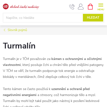
Přejít
NÁKUPNÍ
KOŠÍK
na
obsah
HLEDAT
Slovník pojmů
Turmalín
Turmalín je v TČM považován za
kámen s ochrannými a očistnými
vlastnostmi
, který posiluje čchi a chrání tělo před vnějšími patogeny.
V TČM se věří, že turmalín podporuje tok energie a odstraňuje
blokády v meridiánech, čímž zlepšuje celkový tok čchi v těle.
Tento kámen se často používá k
uzemnění a ochraně před
negativními energiemi
a stresory, což harmonizuje tělo a mysl.
Turmalín by mohl být také použit jako nástroj k posílení ledvinové
čchi a celkové vitality těla.