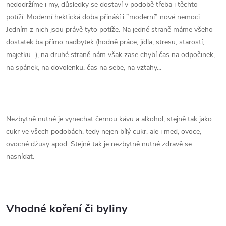
nedodržíme i my, důsledky se dostaví v podobě třeba i těchto
potíží. Moderní hektická doba přináší i ”moderní” nové nemoci.
Jedním z nich jsou právě tyto potíže. Na jedné straně máme všeho
dostatek ba přímo nadbytek (hodně práce, jídla, stresu, starostí,
majetku...), na druhé straně nám však zase chybí čas na odpočinek,
na spánek, na dovolenku, čas na sebe, na vztahy...
Nezbytně nutné je vynechat černou kávu a alkohol, stejně tak jako
cukr ve všech podobách, tedy nejen bílý cukr, ale i med, ovoce,
ovocné džusy apod. Stejně tak je nezbytně nutné zdravě se
nasnídat.
Vhodné koření či byliny