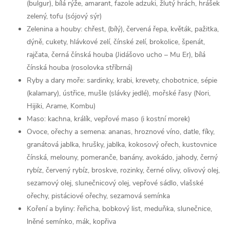
(bulgur), bílá rýže, amarant, fazole adzuki, žlutý hrách, hrášek
zelený, tofu (sójový sýr)
Zelenina a houby: chřest, (bílý), červená řepa, květák, pažitka,
dýně, cukety, hlávkové zelí, čínské zelí, brokolice, špenát,
rajčata, černá čínská houba (Jidášovo ucho – Mu Er), bílá
čínská houba (rosolovka stříbrná)
Ryby a dary moře: sardinky, krabi, krevety, chobotnice, sépie
(kalamary), ústřice, mušle (slávky jedlé), mořské řasy (Nori,
Hijiki, Arame, Kombu)
Maso: kachna, králík, vepřové maso (i kostní morek)
Ovoce, ořechy a semena: ananas, hroznové víno, datle, fíky,
granátová jablka, hrušky, jablka, kokosový ořech, kustovnice
čínská, melouny, pomeranče, banány, avokádo, jahody, černý
rybíz, červený rybíz, broskve, rozinky, černé olivy, olivový olej,
sezamový olej, slunečnicový olej, vepřové sádlo, vlašské
ořechy, pistáciové ořechy, sezamová semínka
Koření a byliny: řeřicha, bobkový list, meduňka, slunečnice,
lněné semínko, mák, kopřiva