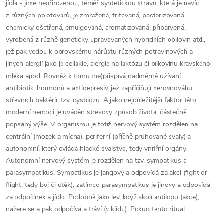
jídla - jíme nepřirozenou, téměř syntetickou stravu, která je navíc
z různých polotovarů, je zmražená, fritovaná, pasterizovaná,
chemicky ošetřená, emulgovaná, aromatizovaná, přibarvená,
vyrobená z různě geneticky upravovaných hybridních obilovin atd.,
jež pak vedou k obrovskému nárůstu různých potravinových a
jiných alergií jako je celiakie, alergie na laktózu či bílkovinu kravského
mléka apod. Rovněž k tomu (ne)přispívá nadměrné užívání
antibiotik, hormonů a antidepresiv, jež zapříčiňují nerovnováhu
střevních baktérií, tzv. dysbiózu. A jako nejdůležitější faktor této
moderní nemoci je uváděn stresový způsob života, částečně
popsaný výše. V organismu je totiž nervový systém rozdělen na
centrální (mozek a mícha), periferní (příčně pruhované svaly) a
autonomní, který ovládá hladké svalstvo, tedy vnitřní orgány.
Autonomní nervový systém je rozdělen na tzv. sympatikus a
parasympatikus. Sympatikus je jangový a odpovídá za akci (fight or
flight, tedy boj či útěk), zatímco parasympatikus je jinový a odpovídá
za odpočinek a jídlo. Podobně jako lev, když skolí antilopu (akce),
nažere se a pak odpočívá a tráví (v klidu). Pokud tento rituál