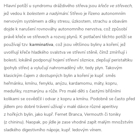
Hlavní potíží u syndromu dráždivého střeva jsou
křeče ve střevech
,
jež vedou k
bolestem a nadýmání.
Střevo je řízeno autonomním
nervovým systémem a díky stresu, úzkostem, strachu a obavám
dojde k narušení rovnováhy autonomního nervstva, což způsobí
právě křeče ve střevech a rozvoj plynů. K potlačení těchto potíží se
používají tzv.
karminativa
, což jsou většinou byliny a koření, jež
uvolňují křeče hladkého svalstva ve střevní stěně, čímž zmírňují i
bolesti, lokálně podporují hojení střevní sliznice, zlepšují peristaltiku
(pohyb střev) a vylučují nahromaděný vítr, tedy plyn. Takovým
klasickým čajem z dostupných bylin a koření je kupř. směs
heřmánku, kmínu, fenyklu, anýzu, kardamomu, máty, kopru,
meduňky, rozmarýnu a růže. Pro malé děti s častými břišními
kolikami se osvědčil i odvar z kopru a kmínu. Podobně se často před
jídlem pro dobré trávení užívají v malé dávce různé aperitivy
z hořkých bylin, jako kupř. Fernet Branca, Vermouth či toniky
(z chininu). Naopak, po jídle je zase vhodné zapít malým množstvím
sladkého digestivního nápoje, kupř. ledovým vínem.