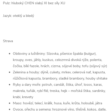
Pulz: hluboký CHEN slabý XI bez síly XU
Jazyk: oteklý a bledý
Strava
Obiloviny a luštěniny: Slzovka, pšenice špalda (bulgur),
kroupy, oves, jáhly, kuskus, celozrnná divoká rýže, polenta,
čočka, bílé fazole, hrách, cizrna, sójové boby, tofu (sójový sýr)
Zelenina a houby: dýně, cukety, mrkev, celerová nať, kapusta,
růžičková kapusta, brambory, sladké brambory, houby shitake
Ryby a dary moře: pstruh, candát, štika, úhoř, losos, karas,
makrela, tuňák, rybí filé, treska, hejk – mořská štika, sardinky,
krabi, krevety
Maso: hovězí, telecí, králík, husa, kuře, krůta, holoubě, játra
Ovoce, ořechy a semena: hroznové víno, třešně, kokos, datle,