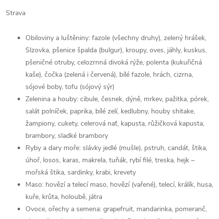
Strava
Obiloviny a luštěniny: fazole (všechny druhy), zelený hrášek,
Slzovka, pšenice špalda (bulgur), kroupy, oves, jáhly, kuskus,
pšeničné otruby, celozrnná divoká rýže, polenta (kukuřičná
kaše), čočka (zelená i červená), bílé fazole, hrách, cizrna,
sójové boby, tofu (sójový sýr)
Zelenina a houby: cibule, česnek, dýně, mrkev, pažitka, pórek,
salát polníček, paprika, bílé zelí, kedlubny, houby shitake,
žampiony, cukety, celerová nať, kapusta, růžičková kapusta,
brambory, sladké brambory
Ryby a dary moře: slávky jedlé (mušle), pstruh, candát, štika,
úhoř, losos, karas, makrela, tuňák, rybí filé, treska, hejk –
mořská štika, sardinky, krabi, krevety
Maso: hovězí a telecí maso, hovězí (vařené), telecí, králík, husa,
kuře, krůta, holoubě, játra
Ovoce, ořechy a semena: grapefruit, mandarinka, pomeranč,