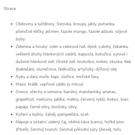
Strava
Obiloviny a luštěniny: Slzovka, kroupy, jáhly, pohanka,
pšeničné klíčky, ječmen, fazole mungo, fazole adzuki, sójové
boby
Zelenina a houby: celer a celerová nať, dýně, cukety, čekanka,
veškeré druhy hlávkových salátů, kapusta, kukuřice, syrové i
dušené hlávkové zelí, čínské zelí, brokolice, mrkev, okurka, lilek
(baklažán), slunečnice, ředkvičky, artyčoky, dýňový olej
Ryby a dary moře: kapr, ústřice, mořské řasy
Maso: králík, vepřové sádlo (s mírou)
Ovoce, ořechy a semena: banány, mandarinky, ananas,
grapefruit, melouny, jablka, maliny, červený rybíz, kokos, kiwi,
papája, černé olivy, borůvky, olivy
Koření a byliny: šalvěj, pampeliška, ocet
Nápoje a ostatní: zelený čaj, obilná káva (carro), hořké pivo
(Plzeň), čerstvý tvaroh, čerstvé přírodní sýry (žervé), tofu