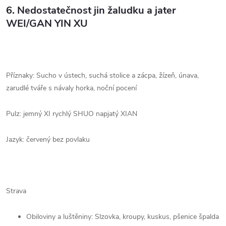
6.
Nedostatečnost jin žaludku a jater
WEI/GAN YIN XU
Příznaky: Sucho v ústech, suchá stolice a zácpa, žízeň, únava,
zarudlé tváře s návaly horka, noční pocení
Pulz: jemný XI rychlý SHUO napjatý XIAN
Jazyk: červený bez povlaku
Strava
Obiloviny a luštěniny: Slzovka, kroupy, kuskus, pšenice špalda