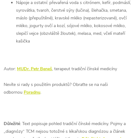
Nápoje a ostatní: převařená voda s citrónem, kefír, podmáslí,
syrovátka, tvaroh, čerstvé sýry (lučina), šlehačka, smetana,
máslo (přepuštěné), kravské mléko (nepasterizované), ovčí
mléko, jogurty ovčí a kozí, sójové mléko, kokosové mléko,
slepičí vejce (obzvláště žloutek), melasa, med, včelí mateří
kašička
Autor:
MUDr. Petr Beneš
, terapeut tradiční čínské medicíny
Nevíte si rady s použitím produktů? Obraťte se na naši
odbornou
Poradnu
.
Důležité
: Text popisuje pohled tradiční čínské medicíny. Pojmy a
„diagnózy“ TCM nejsou totožné s lékařskou diagnózou a článek