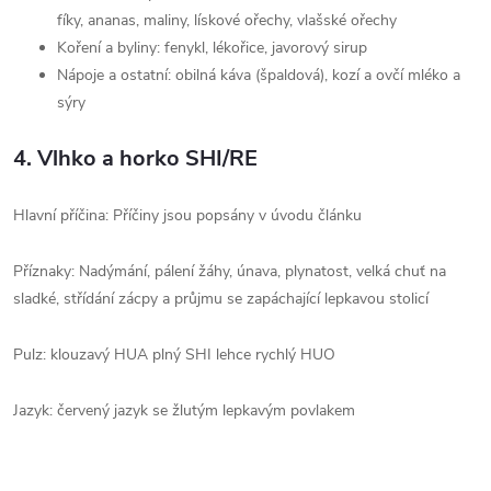
fíky, ananas, maliny, lískové ořechy, vlašské ořechy
Koření a byliny: fenykl, lékořice, javorový sirup
Nápoje a ostatní: obilná káva (špaldová), kozí a ovčí mléko a
sýry
4.
Vlhko a horko SHI/RE
Hlavní příčina: Příčiny jsou popsány v úvodu článku
Příznaky: Nadýmání, pálení žáhy, únava, plynatost, velká chuť na
sladké, střídání zácpy a průjmu se zapáchající lepkavou stolicí
Pulz: klouzavý HUA plný SHI lehce rychlý HUO
Jazyk: červený jazyk se žlutým lepkavým povlakem