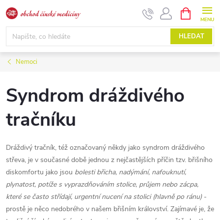
Přejít
NÁKUPNÍ
KOŠÍK
na
obsah
HLEDAT
Nemoci
Syndrom dráždivého
tračníku
Dráždivý tračník, též označovaný někdy jako syndrom dráždivého
střeva, je v současné době jednou z nejčastějších příčin tzv. břišního
diskomfortu jako jsou
bolesti břicha, nadýmání, nafouknutí,
plynatost, potíže s vyprazdňováním stolice, průjem nebo zácpa,
které se často střídají, urgentní nucení na stolici (hlavně po ránu)
-
prostě je něco nedobrého v našem břišním království. Zajímavé je, že