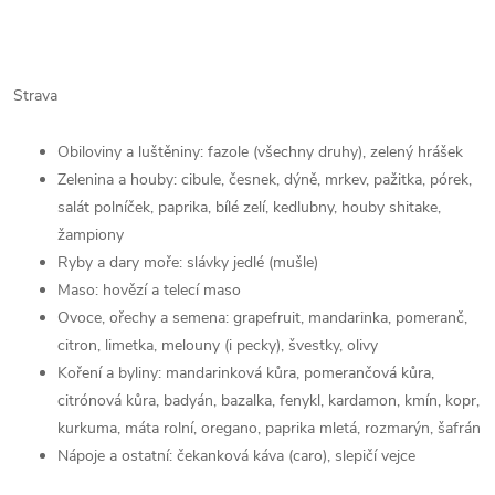
Strava
Obiloviny a luštěniny: fazole (všechny druhy), zelený hrášek
Zelenina a houby: cibule, česnek, dýně, mrkev, pažitka, pórek,
salát polníček, paprika, bílé zelí, kedlubny, houby shitake,
žampiony
Ryby a dary moře: slávky jedlé (mušle)
Maso: hovězí a telecí maso
Ovoce, ořechy a semena: grapefruit, mandarinka, pomeranč,
citron, limetka, melouny (i pecky), švestky, olivy
Koření a byliny: mandarinková kůra, pomerančová kůra,
citrónová kůra, badyán, bazalka, fenykl, kardamon, kmín, kopr,
kurkuma, máta rolní, oregano, paprika mletá, rozmarýn, šafrán
Nápoje a ostatní: čekanková káva (caro), slepičí vejce