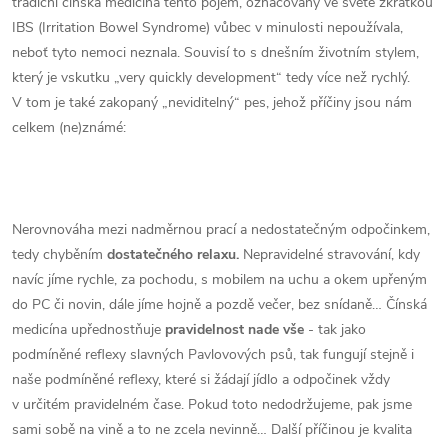
tradiční čínská medicína tento pojem, označovaný ve světě zkratkou
IBS (Irritation Bowel Syndrome) vůbec v minulosti nepoužívala,
neboť tyto nemoci neznala. Souvisí to s dnešním životním stylem,
který je vskutku „very quickly development“ tedy více než rychlý.
V tom je také zakopaný „neviditelný“ pes, jehož příčiny jsou nám
celkem (ne)známé:
Nerovnováha mezi nadměrnou prací a nedostatečným odpočinkem,
tedy chyběním
dostatečného relaxu.
Nepravidelné stravování, kdy
navíc jíme rychle, za pochodu, s mobilem na uchu a okem upřeným
do PC či novin, dále jíme hojně a pozdě večer, bez snídaně… Čínská
medicína upřednostňuje
pravidelnost nade vše
- tak jako
podmíněné reflexy slavných Pavlovových psů, tak fungují stejně i
naše podmíněné reflexy, které si žádají jídlo a odpočinek vždy
v určitém pravidelném čase. Pokud toto nedodržujeme, pak jsme
sami sobě na vině a to ne zcela nevinně… Další příčinou je kvalita