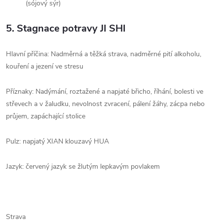
(sójový sýr)
5.
Stagnace potravy JI SHI
Hlavní příčina: Nadměrná a těžká strava, nadměrné pití alkoholu,
kouření a jezení ve stresu
Příznaky: Nadýmání, roztažené a napjaté břicho, říhání, bolesti ve
střevech a v žaludku, nevolnost zvracení, pálení žáhy, zácpa nebo
průjem, zapáchající stolice
Pulz: napjatý XIAN klouzavý HUA
Jazyk: červený jazyk se žlutým lepkavým povlakem
Strava