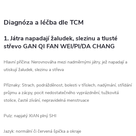
Diagnóza a léčba dle TCM
1.
Játra napadají žaludek, slezinu a tlusté
střevo GAN QI FAN WEI/PI/DA CHANG
Hlavní příčina: Nerovnováha mezi nadměrnými játry, jež napadají a
utiskují žaludek, slezinu a střeva
Příznaky: Strach, podrážděnost, bolesti v tříslech, nadýmání, střídání
průjmu a zácpy, pocit nedostatečného vyprázdnění, tužkovitá
stolice, časté zívání, nepravidelná menstruace
Pulz: napjatý XIAN plný SHI
Jazyk: normální či červená špička a okraje