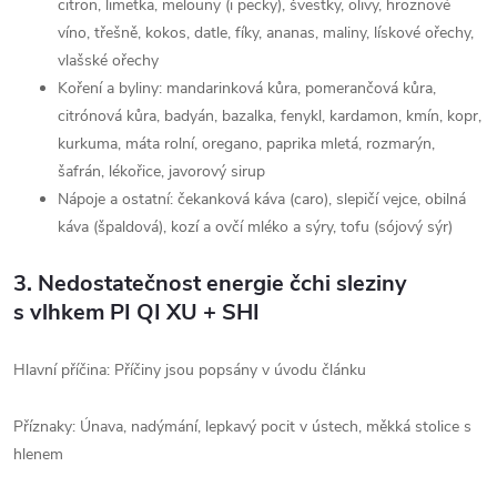
citron, limetka, melouny (i pecky), švestky, olivy, hroznové
víno, třešně, kokos, datle, fíky, ananas, maliny, lískové ořechy,
vlašské ořechy
Koření a byliny: mandarinková kůra, pomerančová kůra,
citrónová kůra, badyán, bazalka, fenykl, kardamon, kmín, kopr,
kurkuma, máta rolní, oregano, paprika mletá, rozmarýn,
šafrán, lékořice, javorový sirup
Nápoje a ostatní: čekanková káva (caro), slepičí vejce, obilná
káva (špaldová), kozí a ovčí mléko a sýry, tofu (sójový sýr)
3.
Nedostatečnost energie čchi sleziny
s vlhkem PI QI XU + SHI
Hlavní příčina: Příčiny jsou popsány v úvodu článku
Příznaky: Únava, nadýmání, lepkavý pocit v ústech, měkká stolice s
hlenem