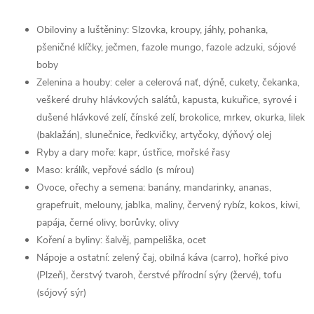
Obiloviny a luštěniny: Slzovka, kroupy, jáhly, pohanka,
pšeničné klíčky, ječmen, fazole mungo, fazole adzuki, sójové
boby
Zelenina a houby: celer a celerová nať, dýně, cukety, čekanka,
veškeré druhy hlávkových salátů, kapusta, kukuřice, syrové i
dušené hlávkové zelí, čínské zelí, brokolice, mrkev, okurka, lilek
(baklažán), slunečnice, ředkvičky, artyčoky, dýňový olej
Ryby a dary moře: kapr, ústřice, mořské řasy
Maso: králík, vepřové sádlo (s mírou)
Ovoce, ořechy a semena: banány, mandarinky, ananas,
grapefruit, melouny, jablka, maliny, červený rybíz, kokos, kiwi,
papája, černé olivy, borůvky, olivy
Koření a byliny: šalvěj, pampeliška, ocet
Nápoje a ostatní: zelený čaj, obilná káva (carro), hořké pivo
(Plzeň), čerstvý tvaroh, čerstvé přírodní sýry (žervé), tofu
(sójový sýr)