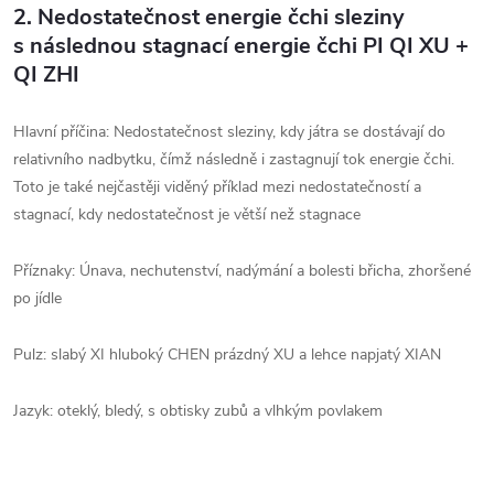
2.
Nedostatečnost energie čchi sleziny
s následnou stagnací energie čchi PI QI XU +
QI ZHI
Hlavní příčina: Nedostatečnost sleziny, kdy játra se dostávají do
relativního nadbytku, čímž následně i zastagnují tok energie čchi.
Toto je také nejčastěji viděný příklad mezi nedostatečností a
stagnací, kdy nedostatečnost je větší než stagnace
Příznaky: Únava, nechutenství, nadýmání a bolesti břicha, zhoršené
po jídle
Pulz: slabý XI hluboký CHEN prázdný XU a lehce napjatý XIAN
Jazyk: oteklý, bledý, s obtisky zubů a vlhkým povlakem