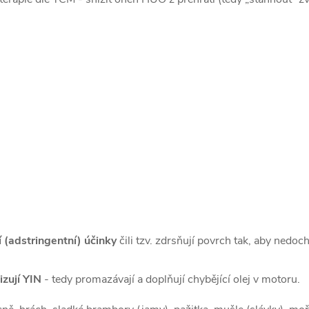
cí (adstringentní) účinky
čili tzv. zdrsňují povrch tak, aby nedo
nizují YIN
- tedy promazávají a doplňují chybějící olej v motoru.