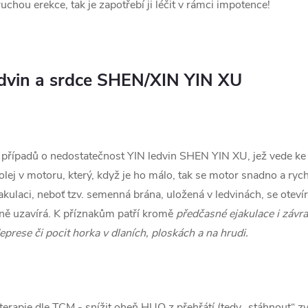
chou erekce, tak je zapotřebí ji léčit v rámci impotence!
edvin a srdce SHEN/XIN YIN XU
ě případů o nedostatečnost YIN ledvin SHEN YIN XU, jež vede k
lej v motoru, který, když je ho málo, tak se motor snadno a rych
jakulaci, neboť tzv. semenná brána, uložená v ledvinách, se oteví
ně uzavírá. K příznakům patří kromě
předčasné ejakulace i závrat
eprese či pocit horka v dlaních, ploskách a na hrudi.
terapie dle TCM - snížit oheň HUO z přehřátí (tedy „stáhnout“ zv