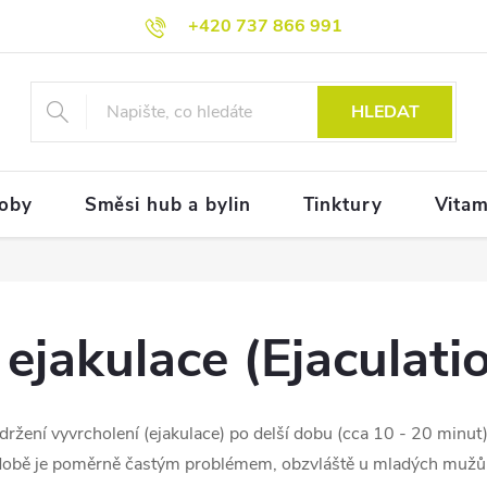
+420 737 866 991
HLEDAT
doby
Směsi hub a bylin
Tinktury
Vitam
ejakulace (Ejaculati
ržení vyvrcholení (ejakulace) po delší dobu (cca 10 - 20 minut) 
 době je poměrně častým problémem, obzvláště u mladých mužů.