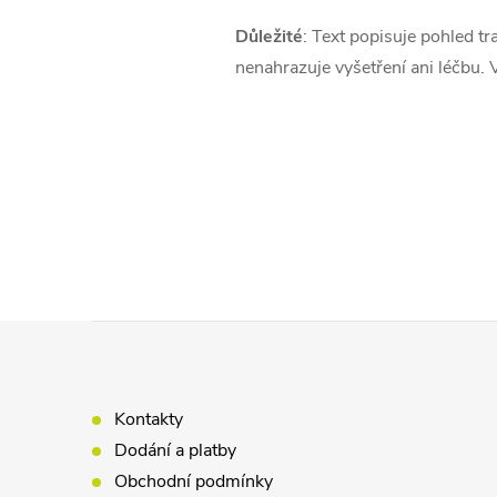
Důležité
: Text popisuje pohled t
nenahrazuje vyšetření ani léčbu. 
Z
á
Kontakty
p
Dodání a platby
Obchodní podmínky