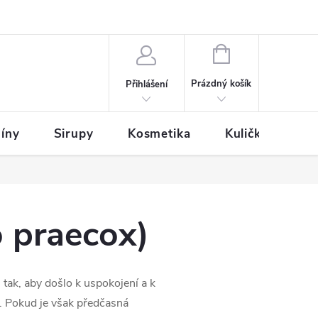
NÁKUPNÍ
KOŠÍK
Prázdný košík
Přihlášení
íny
Sirupy
Kosmetika
Kuličky
o praecox)
tak, aby došlo k uspokojení a k
 Pokud je však předčasná