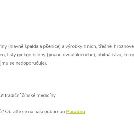
viny (hlavně špalda a pšenice) a výrobky z nich, třešně, hroznov
en, listy ginkgo biloby (jinanu dvoulaločného), obilná káva, čern
ůjmu se nedoporučuje).
eut tradiční čínské medicíny
tů? Obraťte se na naši odbornou
Poradnu
.