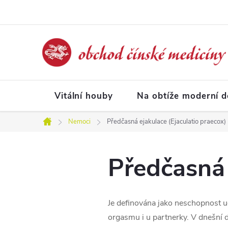
Přejít
na
obsah
Vitální houby
Na obtíže moderní 
Nemoci
Předčasná ejakulace (Ejaculatio praecox)
Domů
Předčasná 
Je definována jako neschopnost ud
orgasmu i u partnerky. V dnešní