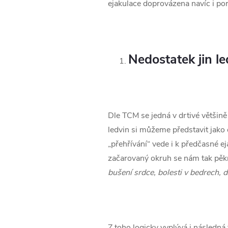
ejakulace doprovázena navíc i poru
Nedostatek jin l
Dle TCM se jedná v drtivé většin
ledvin si můžeme představit jako o
„přehřívání“ vede i k předčasné e
začarovaný okruh se nám tak pěk
bušení srdce, bolesti v bedrech, d
Z toho logicky vyplývá i následná 