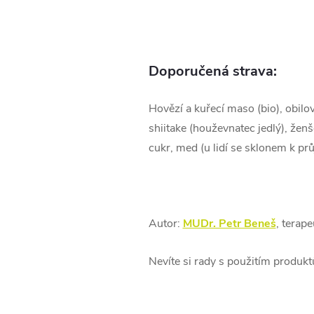
Doporučená strava:
Hovězí a kuřecí maso (bio), obilo
shiitake (houževnatec jedlý), ženš
cukr, med (u lidí se sklonem k pr
Autor:
MUDr. Petr Beneš
, terap
Nevíte si rady s použitím produk