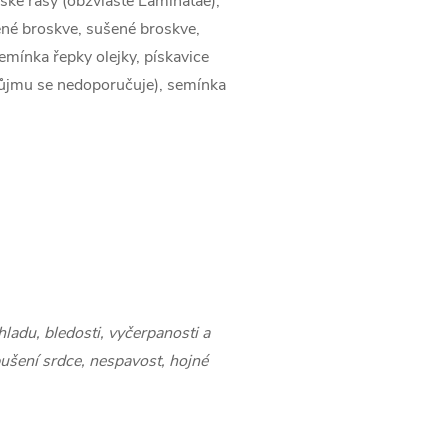
řské řasy (obzvláště Laminatae),
lené broskve, sušené broskve,
mínka řepky olejky, pískavice
 průjmu se nedoporučuje), semínka
hladu, bledosti, vyčerpanosti a
bušení srdce, nespavost, hojné