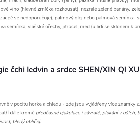
ecně, hrách, sladké brambory (jamy), pažitka, mušle (slávky), mo
znové víno (hlavně zrníčka rozkousat), nezralé zelené banány, ze
k zácpě se nedoporučuje), palmový olej nebo palmová semínka, se
sová semínka, vlašské ořechy, jitrocel, med (u lidí se sklonem k
ie čchi ledvin a srdce SHEN/XIN QI XU
avně v pocitu horka a chladu - zde jsou vyjádřeny více známky
c
patří dále kromě
předčasné ejakulace i závratě, pískání v uších, 
ost, bledý obličej.