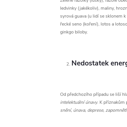
Zelené fazolky (lusky), fazole ob
ledvinky (jakékoliv), maliny, hro
syrová guava (u lidí se sklonem 
řecké seno (koření), lotos a loto
ginkgo biloby.
Nedostatek energ
Od předchozího případu se liší hl
intelektuální únavy
. K příznakům 
snění, únava, deprese, zapomnětliv