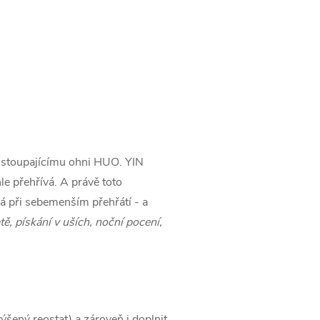
e stoupajícímu ohni HUO. YIN
le přehřívá. A právě toto
rá při sebemenším přehřátí - a
ě, pískání v uších, noční pocení,
ýšený reostat) a zároveň i doplnit