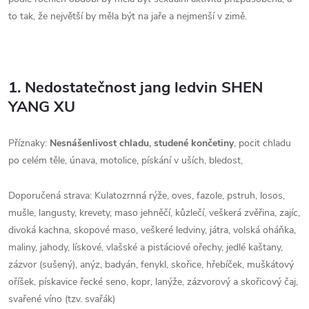
to tak, že největší by měla být na jaře a nejmenší v zimě.
1. Nedostatečnost jang ledvin SHEN
YANG XU
Příznaky:
Nesnášenlivost chladu, studené končetiny
, pocit chladu
po celém těle, únava, motolice, pískání v uších, bledost,
Doporučená strava: Kulatozrnná rýže, oves, fazole, pstruh, losos,
mušle, langusty, krevety, maso jehněčí, kůzlečí, veškerá zvěřina, zajíc,
divoká kachna, skopové maso, veškeré ledviny, játra, volská oháňka,
maliny, jahody, lískové, vlašské a pistáciové ořechy, jedlé kaštany,
zázvor (sušený), anýz, badyán, fenykl, skořice, hřebíček, muškátový
oříšek, pískavice řecké seno, kopr, lanýže, zázvorový a skořicový čaj,
svařené víno (tzv. svařák)