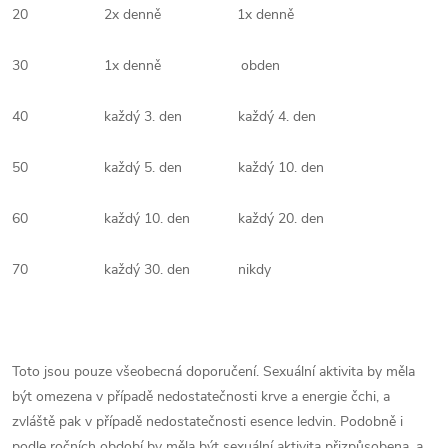
20 2x denně 1x denně
30 1x denně obden
40 každý 3. den každý 4. den
50 každý 5. den každý 10. den
60 každý 10. den každý 20. den
70 každý 30. den nikdy
Toto jsou pouze všeobecná doporučení. Sexuální aktivita by měla
být omezena v případě nedostatečnosti krve a energie čchi, a
zvláště pak v případě nedostatečnosti esence ledvin. Podobně i
podle ročních období by měla být sexuální aktivita přizpůsobena, a