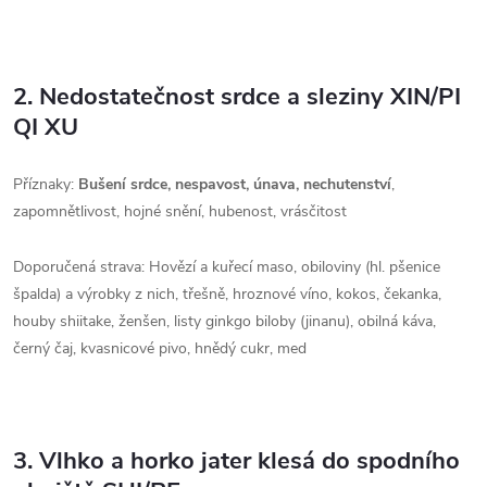
2. Nedostatečnost srdce a sleziny XIN/PI
QI XU
Příznaky:
Bušení srdce, nespavost, únava, nechutenství
,
zapomnětlivost, hojné snění, hubenost, vrásčitost
Doporučená strava: Hovězí a kuřecí maso, obiloviny (hl. pšenice
špalda) a výrobky z nich, třešně, hroznové víno, kokos, čekanka,
houby shiitake, ženšen, listy ginkgo biloby (jinanu), obilná káva,
černý čaj, kvasnicové pivo, hnědý cukr, med
3. Vlhko a horko jater klesá do spodního