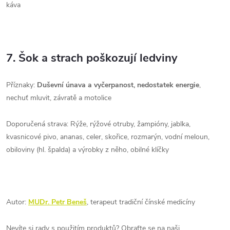
káva
7. Šok a strach poškozují ledviny
Příznaky:
Duševní únava a vyčerpanost, nedostatek energie
,
nechuť mluvit, závratě a motolice
Doporučená strava: Rýže, rýžové otruby, žampióny, jablka,
kvasnicové pivo, ananas, celer, skořice, rozmarýn, vodní meloun,
obiloviny (hl. špalda) a výrobky z něho, obilné klíčky
Autor:
MUDr. Petr Beneš
, terapeut tradiční čínské medicíny
Nevíte si rady s použitím produktů? Obraťte se na naši