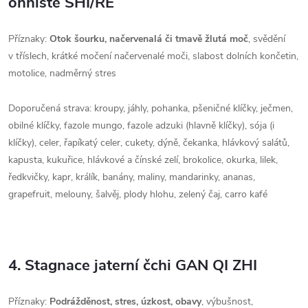
ohniště SHI/RE
Příznaky:
Otok šourku, načervenalá či tmavě žlutá moč
, svědění
v tříslech, krátké močení načervenalé moči, slabost dolních končetin,
motolice, nadměrný stres
Doporučená strava: kroupy, jáhly, pohanka, pšeničné klíčky, ječmen,
obilné klíčky, fazole mungo, fazole adzuki (hlavně klíčky), sója (i
klíčky), celer, řapíkatý celer, cukety, dýně, čekanka, hlávkový salátů,
kapusta, kukuřice, hlávkové a čínské zelí, brokolice, okurka, lilek,
ředkvičky, kapr, králík, banány, maliny, mandarinky, ananas,
grapefruit, melouny, šalvěj, plody hlohu, zelený čaj, carro kafé
4. Stagnace jaterní čchi GAN QI ZHI
Příznaky:
Podrážděnost, stres, úzkost, obavy
, výbušnost,