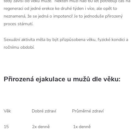
tedy závisí od věku muže. Někteří muži nad 60 let potřebují čas na
regeneraci od jedné erekce ke druhé týden i více, ale opět to
neznamená, že se jedná o impotenci! Je to jednoduše přirozený
proces stárnutí.
Sexuální aktivita měla by být přizpůsobena věku, fyzické kondici a
ročnímu období.
Přirozená ejakulace u mužů dle věku:
Věk Dobré zdraví Průměrné zdraví
15 2x denně 1x denně