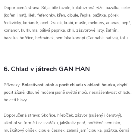
Doporučená strava: Sója, bílé fazole, kulatozrnná rýže, bazalka, celer
(kořen i nať), lilek, feferonky, křen, cibule, řepka, pažitka, pórek,
ředkvičky, koriandr, ocet, žralok, krabi, mušle, melouny, ananas, pepř,
koriandr, kurkuma, pálivá paprika, chili, zázvorové listy, šafrán,
bazalka, hořčice, heřmánek, semínka konopí (Cannabis sativa), tofu
6. Chlad v játrech GAN HAN
Příznaky:
Bolestivost, otok a pocit chladu v oblasti šourku, chybí
pocit žízně
, dlouhé močení jasně světlé moči, nesnášenlivost chladu,
bolesti hlavy.
Doporučená strava: Skořice, hřebíček, zázvor (sušený i čerstvý),
alkohol ve formě tzv. svařáku, jakýkoliv pepř, hořčičné semínko,
muškátový oříšek, cibule, česnek, zelená jarní cibulka, pažitka, černá