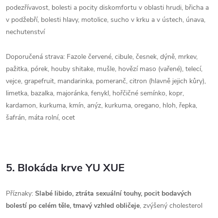
podezřívavost, bolesti a pocity diskomfortu v oblasti hrudi, břicha a
v podžebří, bolesti hlavy, motolice, sucho v krku a v ústech, únava,
nechutenství
Doporučená strava: Fazole červené, cibule, česnek, dýně, mrkev,
pažitka, pórek, houby shitake, mušle, hovězí maso (vařené), telecí,
vejce, grapefruit, mandarinka, pomeranč, citron (hlavně jejich kůry),
limetka, bazalka, majoránka, fenykl, hořčičné semínko, kopr,
kardamon, kurkuma, kmín, anýz, kurkuma, oregano, hloh, řepka,
šafrán, máta rolní, ocet
5. Blokáda krve YU XUE
Příznaky:
Slabé libido, ztráta sexuální touhy, pocit bodavých
bolestí po celém těle, tmavý vzhled obličeje
, zvýšený cholesterol