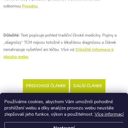
odbornou
Poradnu
.
Důležité
: Text popisuje pohled tradiční čínské medicíny. Pojmy a
„diagnózy“ TCM nejsou totožné s lékařskou diagnózou a článek
nenahrazuje vyšetření ani léčbu. Více viz
Důležité informace k
obsahu webu
.
PŘEDCHOZÍ ČLÁNEK
DALŠÍ ČLÁNEK
Používáme cookies, abychom Vám umožnili pohodlné
prohlížení webu a díky analýze provozu webu neustále
zlepšovali jeho funkce, výkon a použitelnost.
Více informací