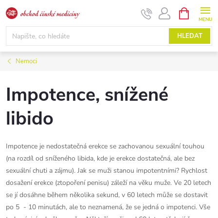
Přejít
NÁKUPNÍ
KOŠÍK
na
obsah
HLEDAT
Nemoci
Impotence, snížené
libido
Impotence je nedostatečná erekce se zachovanou sexuální touhou
(na rozdíl od sníženého libida, kde je erekce dostatečná, ale bez
sexuální chuti a zájmu). Jak se muži stanou impotentními? Rychlost
dosažení erekce (ztopoření penisu) záleží na věku muže. Ve 20 letech
se jí dosáhne během několika sekund, v 60 letech může se dostavit
po 5 - 10 minutách, ale to neznamená, že se jedná o impotenci. Vše