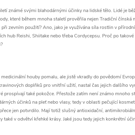
ciletí známé svými blahodárnými účinky na lidské tělo. Lidé je běž
dy, které během mnoha staletí prověřila nejen Tradiční čínská 
 při zevním použití? Ano, jako je využívána síla rostlin v přírod
ních hub Reishi, Shiitake nebo třeba Cordycepsu. Proč po takové 
u?
medicinální houby pomalu, ale jistě vkradly do povědomí Evropa
vinových doplňků pro vnitřní užití, nastal čas jejich dalšího vy
teré prospívají také pokožce. Přestože zatím není známo mnoho st
árných účinků na pleť nebo vlasy, tedy v oblasti pečující kosmeti
ece jen potvrdilo. Mají totiž slušný antioxidační, antimikrobiální
aké v odvětví křehké krásy. Jaké jsou tedy jejich konkrétní úči