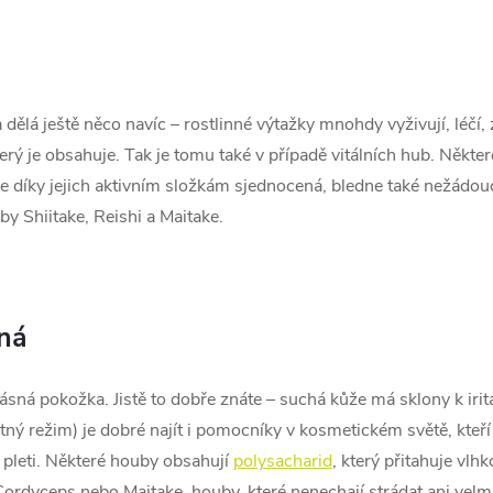
 dělá ještě něco navíc – rostlinné výtažky mnohdy vyživují, léčí, 
erý je obsahuje. Tak je tomu také v případě vitálních hub. Někter
je díky jejich aktivním složkám sjednocená, bledne také nežádou
by Shiitake, Reishi a Maitake.
ná
ná pokožka. Jistě to dobře znáte – suchá kůže má sklony k iritac
pitný režim) je dobré najít i pomocníky v kosmetickém světě, kteří
pleti. Některé houby obsahují
polysacharid
, který přitahuje vlh
Cordyceps nebo Maitake, houby, které nenechají strádat ani velm