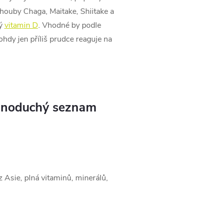
 houby Chaga, Maitake, Shiitake a
ný
vitamin D
. Vhodné by podle
hdy jen příliš prudce reaguje na
jednoduchý seznam
 Asie, plná vitaminů, minerálů,