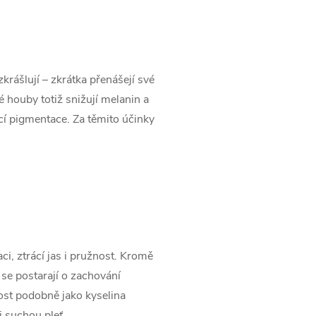
zkrášlují – zkrátka přenášejí své
é houby totiž snižují melanin a
cí pigmentace. Za těmito účinky
i, ztrácí jas i pružnost. Kromě
 se postarají o zachování
kost podobně jako kyselina
i suchou pleť.