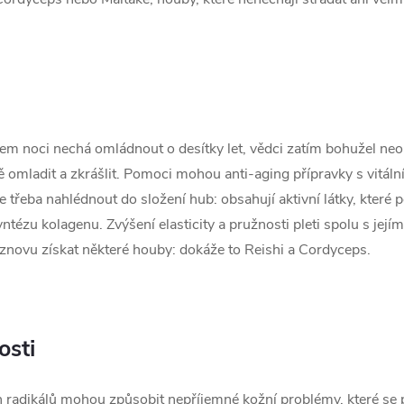
em noci nechá omládnout o desítky let, vědci zatím bohužel neobj
ně omladit a zkrášlit. Pomoci mohou anti-aging přípravky s vitál
třeba nahlédnout do složení hub: obsahují aktivní látky, které p
 syntézu kolagenu. Zvýšení elasticity a pružnosti pleti spolu s j
novu získat některé houby: dokáže to Reishi a Cordyceps.
osti
h radikálů mohou způsobit nepříjemné kožní problémy, které se 