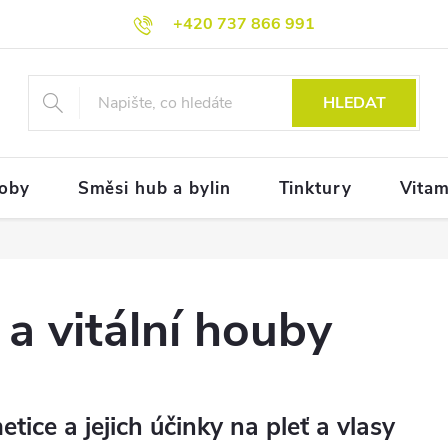
+420 737 866 991
HLEDAT
doby
Směsi hub a bylin
Tinktury
Vitam
a vitální houby
tice a jejich účinky na pleť a vlasy