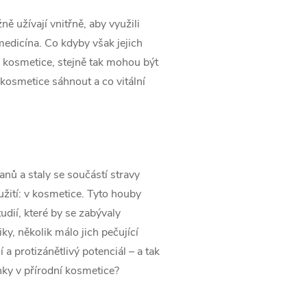
ně užívají vnitřně, aby využili
medicína. Co kdyby však jejich
ní kosmetice, stejně tak mohou být
kosmetice sáhnout a co vitální
nů a staly se součástí stravy
užití: v kosmetice. Tyto houby
udií, které by se zabývaly
ky, několik málo jich pečující
 a protizánětlivý potenciál – a tak
nky v přírodní kosmetice?