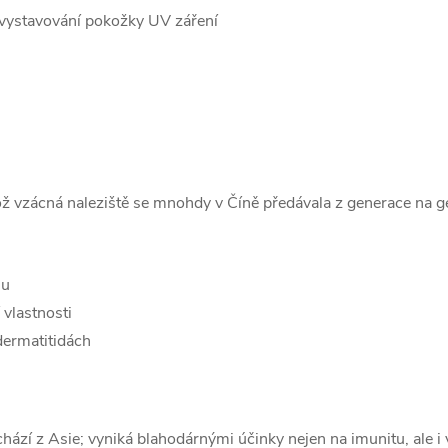
vystavování pokožky UV záření
ož vzácná naleziště se mnohdy v Číně předávala z generace na g
nu
 vlastnosti
 dermatitidách
chází z Asie; vyniká blahodárnými účinky nejen na imunitu, ale 