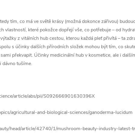
 tedy tím, co má ve světě krásy (možná dokonce zářivou) budouc
h vlastností, které pokožce dopřejí vše, co potřebuje – od hydra
tažky z vitálních hub cestou, kterou každá pleť přivítá – ta zdr
 spolu s účinky dalších přírodních složek mohou být tím, co sku
 sami překvapit. Účinky medicinální hub v kosmetice, ale i dalším
i dávno tušíme.
science/article/abs/pii/S092666901630396X
opics/agricultural-and-biological-sciences/ganoderma-lucidum
auty/head/article/42740/1/mushroom-beauty-industry-latest-t