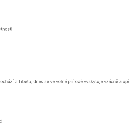
stnosti
ochází z Tibetu, dnes se ve volné přírodě vyskytuje vzácně a up
id