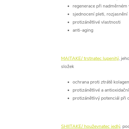
regenerace při nadměrném 
sjednocení pleti, rozjasnění
protizánětlivé vlastnosti
anti-aging
MAITAKE/ trstnatec lupenitý
, jeh
složek
ochrana proti ztrátě kolage
protizánětlivé a antioxidační
protizánětlivý potenciál při
SHIITAKE/ houževnatec jedlý
, po