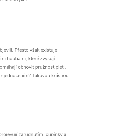
evili. Přesto však existuje
ními houbami, které zvyšují
omáhají obnovit pružnost pleti,
ejím sjednocením? Takovou krásnou
projevují zarudnutím, pupínky a