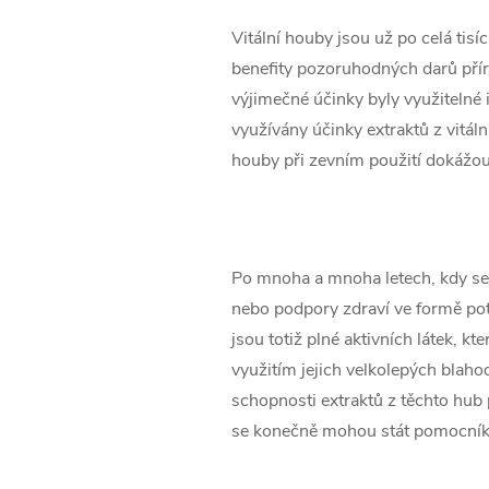
Vitální houby jsou už po celá tisí
benefity pozoruhodných darů příro
výjimečné účinky byly využitelné i
využívány účinky extraktů z vitál
houby při zevním použití dokážo
Po mnoha a mnoha letech, kdy se 
nebo podpory zdraví ve formě potra
jsou totiž plné aktivních látek, k
využitím jejich velkolepých blahod
schopnosti extraktů z těchto hub př
se konečně mohou stát pomocníky t