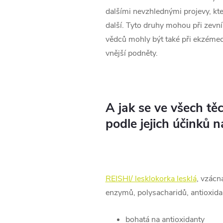
dalšími nevzhlednými projevy, kte
další. Tyto druhy mohou při zevní
vědců mohly být také při ekzémech
vnější podněty.
A jak se ve všech t
podle jejich účinků 
REISHI/ lesklokorka lesklá
, vzácn
enzymů, polysacharidů, antioxida
bohatá na antioxidanty