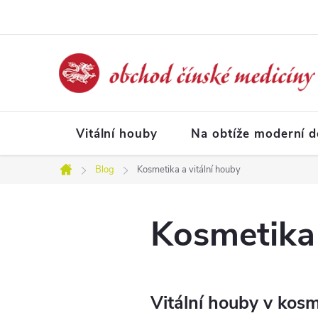
Přejít
na
obsah
Vitální houby
Na obtíže moderní 
Blog
Kosmetika a vitální houby
Domů
Kosmetika 
Vitální houby v kosme