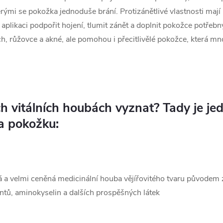
rými se pokožka jednoduše brání. Protizánětlivé vlastnosti mají
 aplikaci podpořit hojení, tlumit zánět a doplnit pokožce potřeb
, růžovce a akné, ale pomohou i přecitlivělé pokožce, která mno
ěch vitálních houbách vyznat? Tady je 
na pokožku:
á a velmi ceněná medicinální houba vějířovitého tvaru původem z
ntů, aminokyselin a dalších prospěšných látek