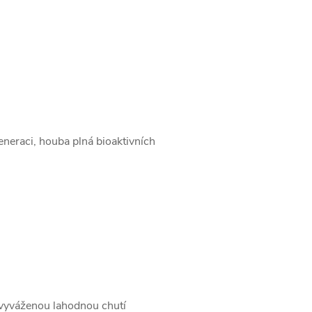
eneraci, houba plná bioaktivních
i vyváženou lahodnou chutí