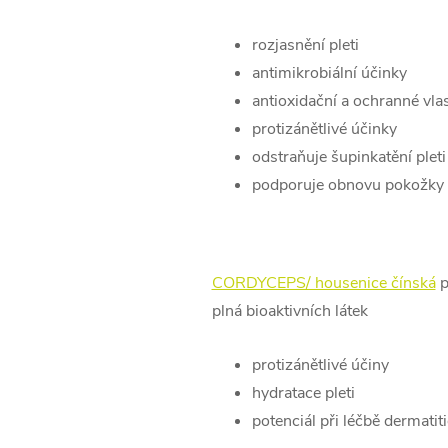
rozjasnění pleti
antimikrobiální účinky
antioxidační a ochranné vla
protizánětlivé účinky
odstraňuje šupinkatění pleti
podporuje obnovu pokožky
CORDYCEPS/ housenice čínská
p
plná bioaktivních látek
protizánětlivé účiny
hydratace pleti
potenciál při léčbě dermatit