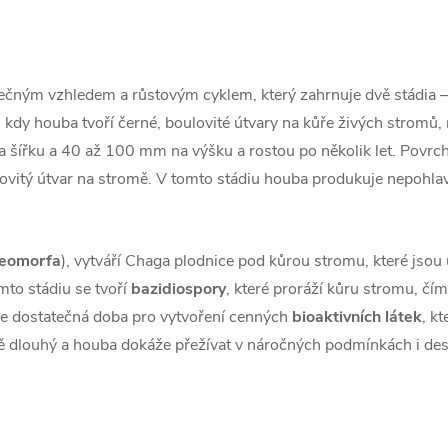
nečným vzhledem a růstovým cyklem, který zahrnuje dvě stádia 
kdy houba tvoří černé, boulovité útvary na kůře živých stromů, n
šířku a 40 až 100 mm na výšku a rostou po několik let. Povrch 
vitý útvar na stromě. V tomto stádiu houba produkuje nepohla
leomorfa
), vytváří Chaga plodnice pod kůrou stromu, které jsou
mto stádiu se tvoří
bazidiospory
, které proráží kůru stromu, čím
ž je dostatečná doba pro vytvoření cenných
bioaktivních látek
, k
dlouhý a houba dokáže přežívat v náročných podmínkách i desít