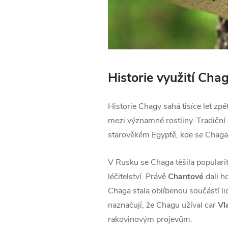
Historie využití Cha
Historie Chagy sahá tisíce let zp
mezi významné rostliny. Tradiční 
starověkém Egyptě, kde se Chaga 
V Rusku se Chaga těšila popularit
léčitelství. Právě
Chantové
dali h
Chaga stala oblíbenou součástí lid
naznačují, že Chagu užíval car
Vl
rakovinovým projevům.