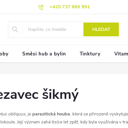
+420 737 866 991
HLEDAT
doby
Směsi hub a bylin
Tinktury
Vitam
ezavec šikmý
tus obliquus
, je
parazitická houba
, která se přirozeně vyskytu
okoule. Její význam sahá tisíce let zpět, kdy byla využívána v t