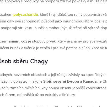
o spojován s produkty na podporu zdravé pokožky a může najít up
obsahem
polysacharidů
, které hrají důležitou roli v potravinář
ším díky své schopnosti působit jako imunomodulátory, což j
 podporují strukturu buněk a mohou být užitečné při výrobě dop
germanium
, což je stopový prvek, který je známý pro své využi
ení buněk a tkání a je ceněn i pro své potenciální aplikace ve f
působ sběru Chagy
dných, severních oblastech a její růst je závislý na specifický
zách v oblastech, jako je
Sibiř, severní Evropa a Kanada
, je C
vádí v zimních měsících, kdy houba obsahuje vyšší koncentrace a
 forem, od prášků až po extrakty a tinktury.