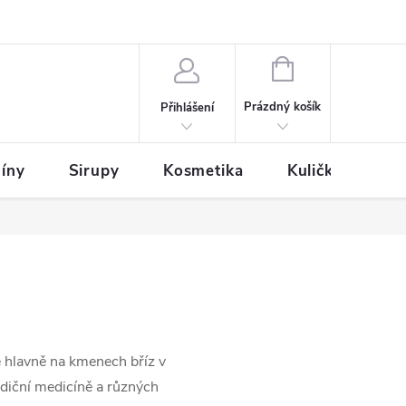
NÁKUPNÍ
KOŠÍK
Prázdný košík
Přihlášení
íny
Sirupy
Kosmetika
Kuličky
je hlavně na kmenech bříz v
radiční medicíně a různých