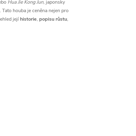
ebo
Hua Jie Kong Jun
, japonsky
. Tato houba je ceněna nejen pro
ehled její
historie
,
popisu růstu
,