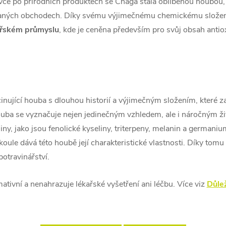
vce po přírodních produktech se Chaga stala oblíbenou houbou, 
zovaných obchodech. Díky svému výjimečnému chemickému složení 
ářském průmyslu
, kde je ceněna především pro svůj obsah antiox
scinující houba s dlouhou historií a výjimečným složením, které 
 houba se vyznačuje nejen jedinečným vzhledem, ale i náročným
iny, jako jsou fenolické kyseliny, triterpeny, melanin a german
oule dává této houbě její charakteristické vlastnosti. Díky tomu 
potravinářství.
ativní a nenahrazuje lékařské vyšetření ani léčbu. Více viz
Důle