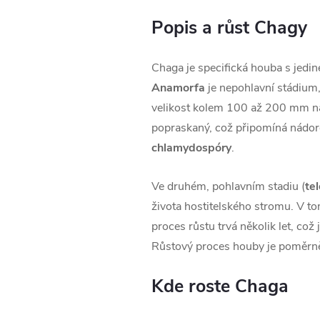
Popis a růst Chagy
Chaga je specifická houba s jedi
Anamorfa
je nepohlavní stádium, 
velikost kolem 100 až 200 mm na 
popraskaný, což připomíná nádoro
chlamydospóry
.
Ve druhém, pohlavním stadiu (
te
života hostitelského stromu. V to
proces růstu trvá několik let, co
Růstový proces houby je poměrně 
Kde roste Chaga