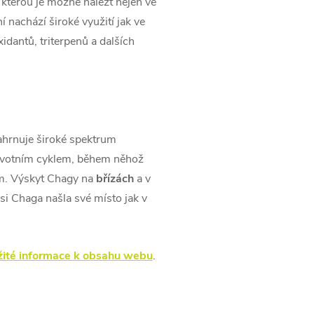
kterou je možné nalézt nejen ve
nachází široké využití jak ve
idantů, triterpenů a dalších
zahrnuje široké spektrum
 životním cyklem, během něhož
ium. Výskyt Chagy na
břízách
a v
si Chaga našla své místo jak v
žité informace k obsahu webu
.