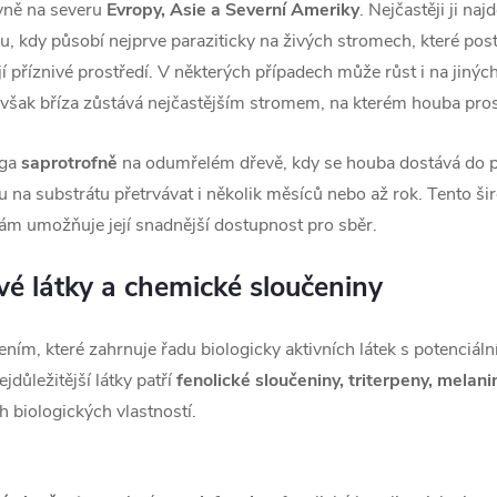
vně na severu
Evropy, Asie a Severní Ameriky
. Nejčastěji ji na
u, kdy působí nejprve paraziticky na živých stromech, které post
ují příznivé prostředí. V některých případech může růst i na jinýc
avšak bříza zůstává nejčastějším stromem, na kterém houba pros
aga
saprotrofně
na odumřelém dřevě, kdy se houba dostává do po
na substrátu přetrvávat i několik měsíců nebo až rok. Tento ši
m umožňuje její snadnější dostupnost pro sběr.
vé látky a chemické sloučeniny
m, které zahrnuje řadu biologicky aktivních látek s potenciáln
důležitější látky patří
fenolické sloučeniny, triterpeny, melani
ch biologických vlastností.