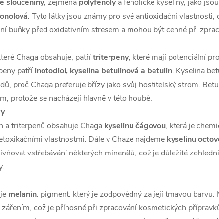
ké sloučeniny
, zejména
polyfenoly
a fenolické kyseliny, jako jso
onolová
. Tyto látky jsou známy pro své antioxidační vlastnosti,
ní buňky před oxidativním stresem a mohou být cenné při zpraco
které Chaga obsahuje, patří
triterpeny
, které mají potenciální pr
rpeny patří
inotodiol, kyselina betulinová a betulin
. Kyselina be
ů, proč Chaga preferuje břízy jako svůj hostitelský strom. Betul
, protože se nacházejí hlavně v této houbě.
ky
n a triterpenů obsahuje Chaga
kyselinu čágovou
, která je chem
detoxikačními vlastnostmi. Dále v Chaze najdeme
kyselinu octov
ivňovat vstřebávání některých minerálů, což je důležité zohled
y.
 je
melanin
, pigment, který je zodpovědný za její tmavou barvu. M
ářením, což je přínosné při zpracování kosmetických přípravků