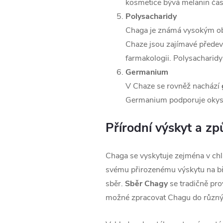
kosmetice bývá melanin čast
Polysacharidy
Chaga je známá vysokým 
Chaze jsou zajímavé předev
farmakologii. Polysacharidy
Germanium
V Chaze se rovněž nachází
Germanium podporuje okyslič
Přírodní výskyt a z
Chaga se vyskytuje zejména v chla
svému přirozenému výskytu na bří
sběr.
Sběr Chagy
se tradičně pro
možné zpracovat Chagu do různých