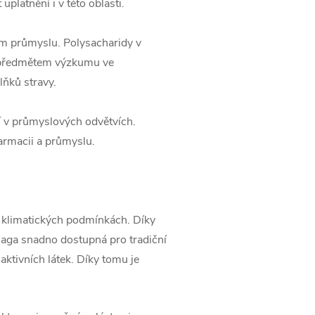
latnění i v této oblasti.
ském průmyslu. Polysacharidy v
e předmětem výzkumu ve
lňků stravy.
tí v průmyslových odvětvích.
armacii a průmyslu.
ch klimatických podmínkách. Díky
haga snadno dostupná pro tradiční
ktivních látek. Díky tomu je