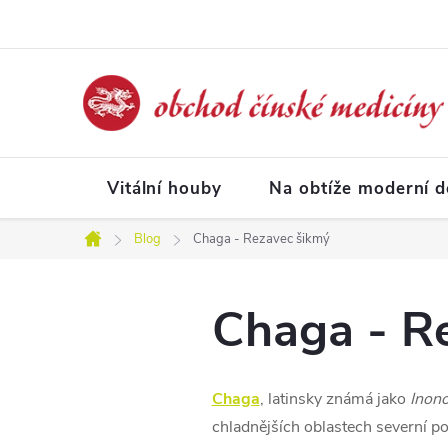
Přejít
na
obsah
Vitální houby
Na obtíže moderní 
Blog
Chaga - Rezavec šikmý
Domů
Chaga - R
Chaga
, latinsky známá jako
Inono
chladnějších oblastech severní pol