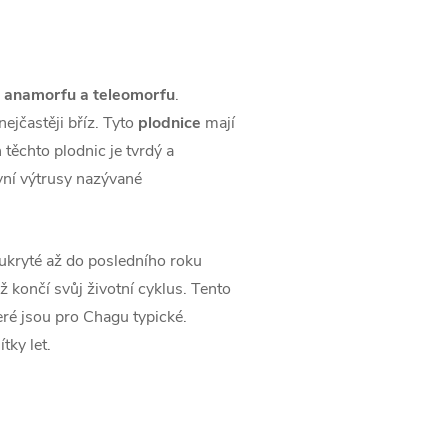
–
anamorfu a teleomorfu
.
ejčastěji bříz. Tyto
plodnice
mají
těchto plodnic je tvrdý a
vní výtrusy nazývané
 ukryté až do posledního roku
ž končí svůj životní cyklus. Tento
teré jsou pro Chagu typické.
ky let.