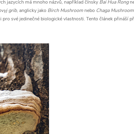
ých jazycích má mnoho názvů, například čínsky
Bai Hua Rong
n
vyj grib
, anglicky jako
Birch Mushroom
nebo
Chaga Mushroom
 i pro své jedinečné biologické vlastnosti. Tento článek přináší př