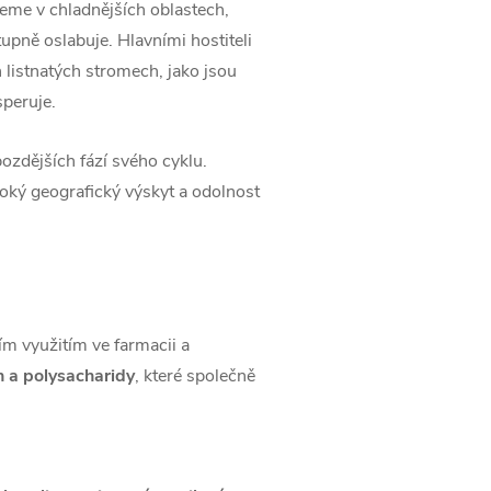
jdeme v chladnějších oblastech,
upně oslabuje. Hlavními hostiteli
h listnatých stromech, jako jsou
peruje.
zdějších fází svého cyklu.
roký geografický výskyt a odolnost
ím využitím ve farmacii a
n a polysacharidy
, které společně