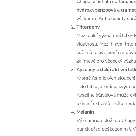
Chaga je bohatá na
fenolic
hydroxybenzoová
a
tramet
výzkumu. Antioxidanty chrá
Triterpeny
Mezi další významné látky, 
vlastnosti. Mezi hlavní trite
což může být jedním z důvod
zajímavé pro vědecký výzkum
Kyseliny a další aktivní lát
Kromě fenolických sloučeni
Tato látka je známá svými 
Kyselina šťavelová může ovl
užívání extraktů z této houb
Melanin
Významnou složkou Chagy
buněk před poškozením UV z