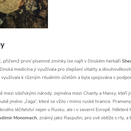
gy
ět, přičemž první písemné zmínky lze najít v čínském herbáři
She
čínská medicína ji využívala pro zlepšení vitality a dlouhověkos
využívala k různým rituálním účelům a byla spojována s podpor
ě mezi sibiřskými národy, zejména mezi Chanty a Mansy, kteří ji
oubě jméno „čaga“, které se vžilo i mimo ruské hranice. Prameny z
ového léčitelství nejen v Rusku, ale i v severní Evropě. Některé
adimir Monomach
, známý jako Rasputin, pro své obtíže s rty, 