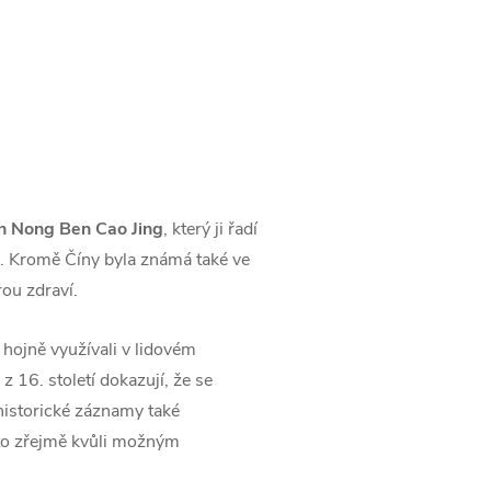
n Nong Ben Cao Jing
, který ji řadí
ti. Kromě Číny byla známá také ve
ou zdraví.
 hojně využívali v lidovém
 16. století dokazují, že se
 historické záznamy také
a to zřejmě kvůli možným