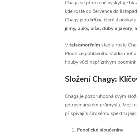
Chaga se přirozeně vyskytuje hla
kde roste od července do listopad
Chagy jsou
břízy
, které jí poskyt
jilmy, buky, olše, duby a javory
, 
V
teleomorfním
stadiu roste Ch
Plodnice pohlavního stadia mohou 
houby vůči nepříznivým podmínká
Složení Chagy: Klíčo
Chaga je pozoruhodná svým složení
potravinářském průmyslu. Mezi nej
přispívají k širokému spektru její
Fenolické sloučeniny