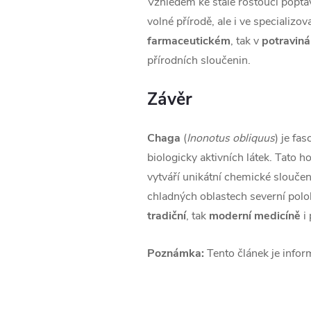
Vzhledem ke stále rostoucí poptá
volné přírodě, ale i ve speciali
farmaceutickém
, tak v
potravin
přírodních sloučenin.
Závěr
Chaga
(
Inonotus obliquus
) je fa
biologicky aktivních látek. Tato
vytváří unikátní chemické sloučen
chladných oblastech severní polok
tradiční
, tak
moderní medicíně
i 
Poznámka:
Tento článek je inform