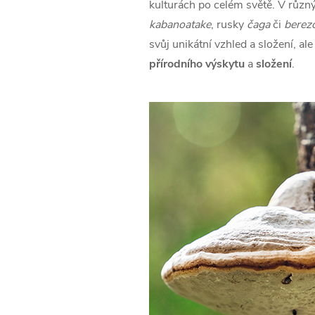
kulturách po celém světě. V různ
kabanoatake
, rusky
čaga
či
berezo
svůj unikátní vzhled a složení, ale
přírodního výskytu
a
složení
.