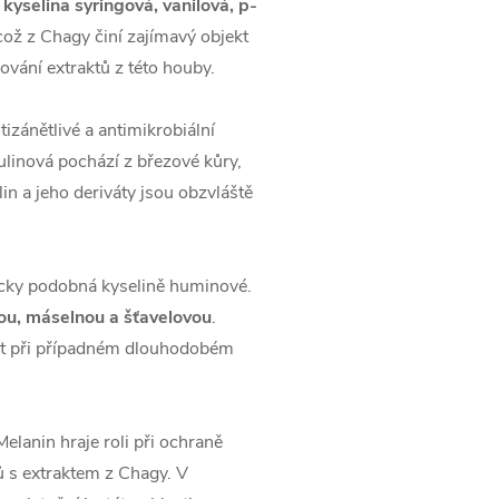
u
kyselina syringová, vanilová, p-
 což z Chagy činí zajímavý objekt
vání extraktů z této houby.
otizánětlivé a antimikrobiální
tulinová pochází z březové kůry,
in a jeho deriváty jsou obzvláště
icky podobná kyselině huminové.
ou, máselnou a šťavelovou
.
nit při případném dlouhodobém
elanin hraje roli při ochraně
 s extraktem z Chagy. V