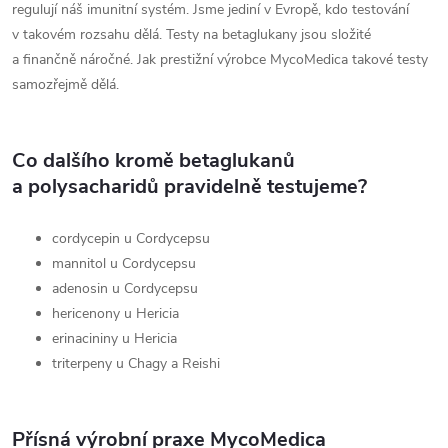
regulují náš imunitní systém. Jsme jediní v Evropě, kdo testování
v takovém rozsahu dělá. Testy na betaglukany jsou složité
a finančně náročné. Jak prestižní výrobce MycoMedica takové testy
samozřejmě dělá.
Co dalšího kromě betaglukanů
a polysacharidů pravidelně testujeme?
cordycepin u Cordycepsu
mannitol u Cordycepsu
adenosin u Cordycepsu
hericenony u Hericia
erinacininy u Hericia
triterpeny u Chagy a Reishi
Přísná výrobní praxe
Myco
Medica