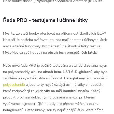
Naše houby dosahují
vynikajících výsledků
v testech již
15 let
.
Řada
PRO
- testujeme i účinné látky
Myslíte, že stačí houby otestovat na přítomnost škodlivých látek?
Nestačí. Je potřeba ověřovat i to, zda mají dostatek účinných látek,
aby skutečně fungovaly. Kromě testů na škodlivé látky testuje
MycoMedica své houby i na
obsah těch prospěšných látek
.
Naše nová řada PRO je pečlivě testována a standardizována nejen
na polysacharidy, ale i na
obsah beta-1,3/1,6-D-glukanů
, aby byla
zajištěna její vysoká kvalita a účinnost.
Betaglukany
jsou součástí
polysacharidů
a jsou to ty nejdůležitější účinné látky v houbách,
které zodpovídají za jejich
vliv na náš imunitní systém
. Každý
produkt prochází důkladným procesem analýzy, při kterém
využíváme nejmodernější metody pro přesné
měření obsahu
betaglukanů
. Betaglukany jsou ty nejúčinnější látky, které přímo