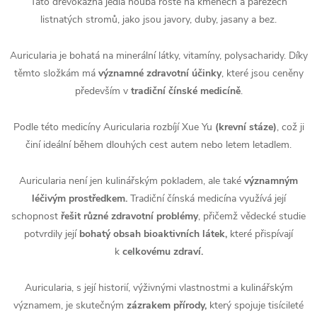
Tato dřevokazná jedlá houba roste na kmenech a pařezech
listnatých stromů, jako jsou javory, duby, jasany a bez.
Auricularia je bohatá na minerální látky, vitamíny, polysacharidy. Díky
těmto složkám má
významné zdravotní účinky
, které jsou ceněny
především v
tradiční čínské medicíně
.
Podle této medicíny Auricularia rozbíjí Xue Yu
(krevní stáze)
, což ji
činí ideální během dlouhých cest autem nebo letem letadlem.
Auricularia není jen kulinářským pokladem, ale také
významným
léčivým prostředkem.
Tradiční čínská medicína využívá její
schopnost
řešit různé zdravotní problémy
, přičemž vědecké studie
potvrdily její
bohatý obsah bioaktivních látek,
které přispívají
k
celkovému zdraví.
Auricularia, s její historií, výživnými vlastnostmi a kulinářským
významem, je skutečným
zázrakem přírody,
který spojuje tisícileté