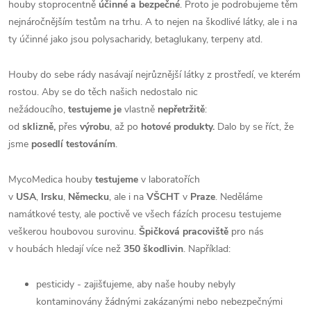
houby stoprocentně
účinné a bezpečné
. Proto je podrobujeme těm
nejnáročnějším testům na trhu. A to nejen na škodlivé látky, ale i na
ty účinné jako jsou polysacharidy, betaglukany, terpeny atd.
Houby do sebe rády nasávají nejrůznější látky z prostředí, ve kterém
rostou. Aby se do těch našich nedostalo nic
nežádoucího,
testujeme je
vlastně
nepřetržitě
:
od
sklizně,
přes
výrobu
, až po
hotové produkty.
Dalo by se říct, že
jsme
posedlí testováním
.
MycoMedica houby
testujeme
v laboratořích
v
USA
,
Irsku
,
Německu
, ale i na
VŠCHT
v
Praze
. Neděláme
namátkové testy, ale poctivě ve všech fázích procesu testujeme
veškerou houbovou surovinu.
Špičková pracoviště
pro nás
v houbách hledají více než
350 škodlivin
. Například:
pesticidy - zajišťujeme, aby naše houby nebyly
kontaminovány žádnými zakázanými nebo nebezpečnými