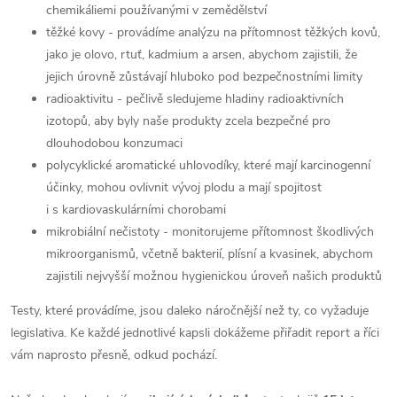
chemikáliemi používanými v zemědělství
těžké kovy - provádíme analýzu na přítomnost těžkých kovů,
jako je olovo, rtuť, kadmium a arsen, abychom zajistili, že
jejich úrovně zůstávají hluboko pod bezpečnostními limity
radioaktivitu - pečlivě sledujeme hladiny radioaktivních
izotopů, aby byly naše produkty zcela bezpečné pro
dlouhodobou konzumaci
polycyklické aromatické uhlovodíky, které mají karcinogenní
účinky, mohou ovlivnit vývoj plodu a mají spojitost
i s kardiovaskulárními chorobami
mikrobiální nečistoty - monitorujeme přítomnost škodlivých
mikroorganismů, včetně bakterií, plísní a kvasinek, abychom
zajistili nejvyšší možnou hygienickou úroveň našich produktů
Testy, které provádíme, jsou daleko náročnější než ty, co vyžaduje
legislativa. Ke každé jednotlivé kapsli dokážeme přiřadit report a říci
vám naprosto přesně, odkud pochází.