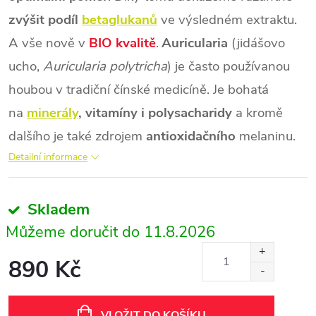
zvýšit podíl
betaglukanů
ve výsledném extraktu.
A vše nově v
BIO kvalitě
.
Auricularia
(jidášovo
ucho,
Auricularia polytricha
) je často používanou
houbou v tradiční čínské medicíně. Je bohatá
na
minerály
, vitamíny i polysacharidy
a kromě
dalšího je také zdrojem
antioxidačního
melaninu.
Detailní informace
Skladem
11.8.2026
890 Kč
Měrná
cena:
VLOŽIT DO KOŠÍKU