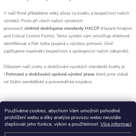
V naší firmě přikládáme velký důraz na kvalitu a bezpečnost našich
výrobků. Proto při všech našich výrobních
procesech
striktně
dodržujeme standardy HACCP
(Hazard Analysis
and Critical Control Points). Tento systém nám umožňuje efektivně
identifikovat a řídit rizika spojená s výrobou potravin, čímž
zajišťujeme maximální bezpečnost a spokojenost našich zákazníků.
Důkazem naší snahy o dodržování vysokých standardů kvality je
i
Potvrzení o dodržování správné výrobní praxe
, které jsme získali
od Státní zemědělské a potravinářské inspekce.
Používáme cookies, abychom Vám umožnili pohodlné
prohlížení webu a díky analýze provozu webu neustále
zlepšovali jeho funkce, výkon a použitelnost.
Více informací