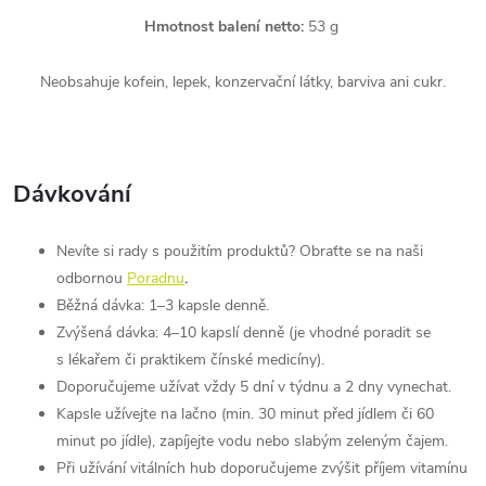
Hmotnost balení netto:
53 g
Neobsahuje kofein, lepek, konzervační látky, barviva ani cukr.
Dávkování
Nevíte si rady s použitím produktů? Obraťte se na naši
odbornou
Poradnu
.
Běžná dávka: 1–3 kapsle denně.
Zvýšená dávka: 4–10 kapslí denně (je vhodné poradit se
s lékařem či praktikem čínské medicíny).
Doporučujeme užívat vždy 5 dní v týdnu a 2 dny vynechat.
Kapsle užívejte na lačno (min. 30 minut před jídlem či 60
minut po jídle), zapíjejte vodu nebo slabým zeleným čajem.
Při užívání vitálních hub doporučujeme zvýšit příjem vitamínu